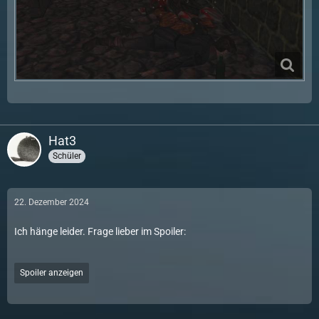
Hat3
Schüler
22. Dezember 2024
Ich hänge leider. Frage lieber im Spoiler:
Spoiler anzeigen