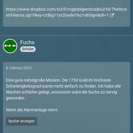
https://www.dropbox.com/scl/fi/rxglpq9gieo0caij6u25d/TheSton
eOfAlarus.zip?rlkey=zclbg11yt2hw8e7lxz1e83igm&dl=1
Fuchs
Schüler
8. Februar 2024
Eine gute mittelgroße Mission. Die 1750 Gold im höchsten
Schwierigkeitsgrad waren nicht einfach zu finden. Ich habe alle
Wachen schlafen gelegt, ansonsten wäre die Suche zu nervig
geworden.
Wenn die Alarmanlage nervt:
Spoiler anzeigen