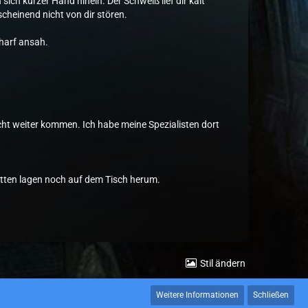
 sich kurzer Hand hinein. Der Schweiß lief dir kalt
cheinend nicht von dir stören.
charf ansah.
cht weiter kommen. Ich habe meine Spezialisten dort
atten lagen noch auf dem Tisch herum.
Stil ändern
Weitere Informationen
Schließen