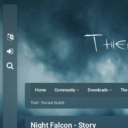
Home
Community
Downloads
The 
Thief - The last GLASS
Night Falcon - Story