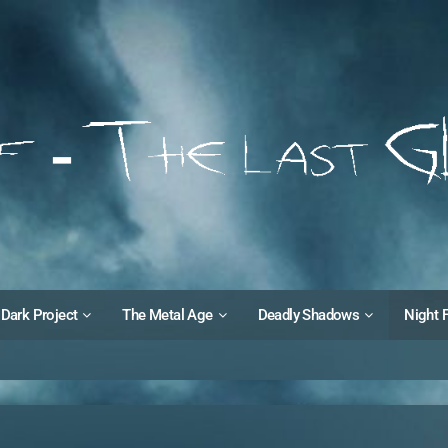
Dark Project
The Metal Age
Deadly Shadows
Night 