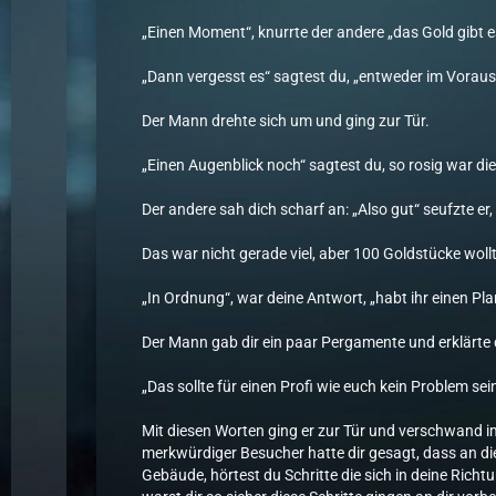
„Einen Moment“, knurrte der andere „das Gold gibt es
„Dann vergesst es“ sagtest du, „entweder im Voraus 
Der Mann drehte sich um und ging zur Tür.
„Einen Augenblick noch“ sagtest du, so rosig war die
Der andere sah dich scharf an: „Also gut“ seufzte er
Das war nicht gerade viel, aber 100 Goldstücke wol
„In Ordnung“, war deine Antwort, „habt ihr einen Pla
Der Mann gab dir ein paar Pergamente und erklärte d
„Das sollte für einen Profi wie euch kein Problem sein,
Mit diesen Worten ging er zur Tür und verschwand 
merkwürdiger Besucher hatte dir gesagt, dass an die
Gebäude, hörtest du Schritte die sich in deine Rich