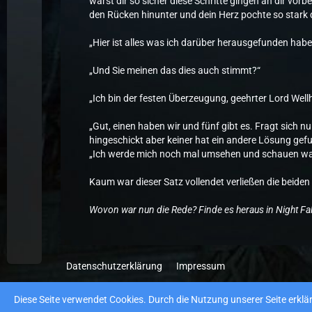
warst dir so sicher diese Schritte gingen an dir vorb
den Rücken hinunter und dein Herz pochte so stark d
„Hier ist alles was ich darüber herausgefunden habe
„Und Sie meinen das dies auch stimmt?“
„Ich bin der festen Überzeugung, geehrter Lord Well
„Gut, einen haben wir und fünf gibt es. Fragt sich
hingeschickt aber keiner hat ein andere Lösung gef
„Ich werde mich noch mal umsehen und schauen was
Kaum war dieser Satz vollendet verließen die beide
Wovon war nun die Rede? Finde es heraus in Night Fa
Datenschutzerklärung
Impressum
Diese Seite verwendet Cookies. Durch die Nutzung unserer Seite erklär