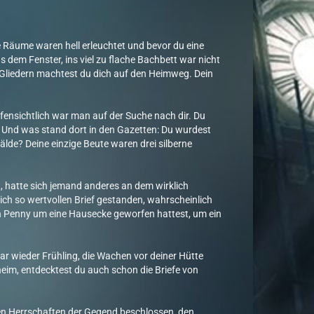
 Räume waren hell erleuchtet und bevor du eine
 dem Fenster, ins viel zu flache Bachbett war nicht
 Gliedern machtest du dich auf den Heimweg. Dein
fensichtlich war man auf der Suche nach dir. Du
. Und was stand dort in den Gazetten: Du wurdest
älde? Deine einzige Beute waren drei silberne
, hatte sich jemand anderes an dem wirklich
ch so wertvollen Brief gestanden, wahrscheinlich
en Penny um eine Hausecke geworfen hattest, um ein
ar wieder Frühling, die Wachen vor deiner Hütte
im, entdecktest du auch schon die Briefe von
en Herrschaften der Gegend beschlossen, den