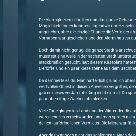
Die Alarmglocken schrillten und das ganze Gebäude 
Möglichkeit finden konntest, irgendwo unterzuschlüp
angenehm, aber die einzige Chance die Verfolger ab
Vorhaben war gescheitert und den Alarm hattest du m
Doch damit nicht genug, die ganze Stadt war schwer 
musstest eine Weile in der nächsten Stadt untertau
steckbrieflich gesucht, laut diesem Käseblatt hatte
Eierlöffel und ein paar Kieselsteine aus dem Bachbet
Da dämmerte es dir: Man hatte dich gründlich übers
wertvollen Objekt in diesem Anwesen vergriffen, de
gab es dieses verdammte Ding nicht einmal. Du spür
paar übereifrige Wachen abzulenken.
Viele Tage gingen ins Land und der Winter der dir a
waren endlich verschwunden und man sprach nicht m
deinem aufdringlichen Vermieter. Die Miete war fälli
Aber das war noch nicht das schlimmste. Nach dei