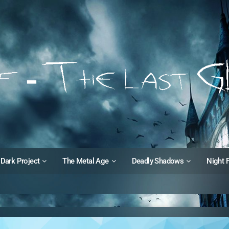
Dark Project
The Metal Age
Deadly Shadows
Night 