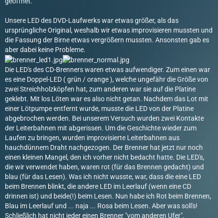
geöffnet.
Unsere LED des DVD-Laufwerks war etwas größer, als das
ursprüngliche Original, weshalb wir etwas improvisieren mussten und
die Fassung der Birne etwas vergrößern mussten. Ansonsten gab es
aber dabei keine Probleme.
Die LED's des CD-Brenners waren etwas aufwendiger. Zum einen war
es eine Doppel-LED ( grün / orange ), welche ungefähr die Größe von
zwei Streichholzköpfen hat, zum anderen war sie auf die Platine
geklebt. Mit los Löten war es also nicht getan. Nachdem das Lot mit
einer Lötpumpe entfernt wurde, musste die LED von der Platine
abgebrochen werden. Bei unserem Versuch wurden zwei Kontakte
der Leiterbahnen mit abgerissen. Um die Geschichte wieder zum
Laufen zu bringen, wurden improvisierte Leiterbahnen aus
hauchdünnem Draht nachgezogen. Der Brenner hat jetzt nur noch
einen kleinen Mangel, den ich vorher nicht bedacht hatte. Die LED's,
die wir verwendet haben, waren rot (für das Brennen gedacht) und
blau (für das Lesen). Was ich nicht wusste, war, dass die eine LED
beim Brennen blinkt, die andere LED im Leerlauf (wenn eine CD
drinnen ist) und beide(!) beim Lesen. Nun habe ich Rot beim Brennen,
Blau im Leerlauf und ... naja ... Rosa beim Lesen. Aber was soll's!
Schließlich hat nicht jeder einen Brenner "vom anderen Ufer".