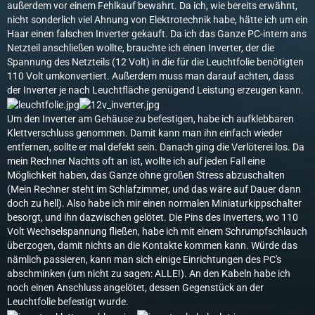
außerdem vor einem Fehlkauf bewahrt. Da ich, wie bereits erwähnt,
nicht sonderlich viel Ahnung von Elektrotechnik habe, hätte ich um ein
Haar einen falschen Inverter gekauft. Da ich das Ganze PC-intern ans
Netzteil anschließen wollte, brauchte ich einen Inverter, der die
Spannung des Netzteils (12 Volt) in die für die Leuchtfolie benötigten
110 Volt umkonvertiert. Außerdem muss man darauf achten, dass
der Inverter je nach Leuchtfläche genügend Leistung erzeugen kann.
Um den Inverter am Gehäuse zu befestigen, habe ich aufklebbaren
Klettverschluss genommen. Damit kann man ihn einfach wieder
entfernen, sollte er mal defekt sein. Danach ging die Verlöterei los. Da
mein Rechner Nachts oft an ist, wollte ich auf jeden Fall eine
Möglichkeit haben, das Ganze ohne großen Stress abzuschalten
(Mein Rechner steht im Schlafzimmer, und das wäre auf Dauer dann
doch zu hell). Also habe ich mir einen normalen Miniaturkippschalter
besorgt, und ihn dazwischen gelötet. Die Pins des Inverters, wo 110
Volt Wechselspannung fließen, habe ich mit einem Schrumpfschlauch
überzogen, damit nichts an die Kontakte kommen kann. Würde das
nämlich passieren, kann man sich einige Einrichtungen des PC's
abschminken (um nicht zu sagen: ALLE!). An den Kabeln habe ich
noch einen Anschluss angelötet, dessen Gegenstück an der
Leuchtfolie befestigt wurde.