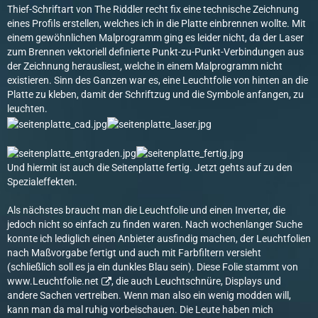
Thief-Schriftart von The Riddler recht fix eine technische Zeichnung
eines Profils erstellen, welches ich in die Platte einbrennen wollte. Mit
einem gewöhnlichen Malprogramm ging es leider nicht, da der Laser
zum Brennen vektoriell definierte Punkt-zu-Punkt-Verbindungen aus
der Zeichnung herausliest, welche in einem Malprogramm nicht
existieren. Sinn des Ganzen war es, eine Leuchtfolie von hinten an die
Platte zu kleben, damit der Schriftzug und die Symbole anfangen, zu
leuchten.
Und hiermit ist auch die Seitenplatte fertig. Jetzt gehts auf zu den
Spezialeffekten.
Als nächstes braucht man die Leuchtfolie und einen Inverter, die
jedoch nicht so einfach zu finden waren. Nach wochenlanger Suche
konnte ich lediglich einen Anbieter ausfindig machen, der Leuchtfolien
nach Maßvorgabe fertigt und auch mit Farbfiltern versieht
(schließlich soll es ja ein dunkles Blau sein). Diese Folie stammt von
www.Leuchtfolie.net
, die auch Leuchtschnüre, Displays und
andere Sachen vertreiben. Wenn man also ein wenig modden will,
kann man da mal ruhig vorbeischauen. Die Leute haben mich