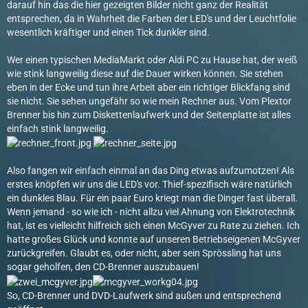
darauf hin das die hier gezeigten Bilder nicht ganz der Realität
entsprechen, da in Wahrheit die Farben der LED's und der Leuchtfolie
wesentlich kräftiger und einen Tick dunkler sind.
Wer einen typischen MediaMarkt oder Aldi PC zu Hause hat, der weiß
wie stink langweilig diese auf die Dauer wirken können. Sie stehen
eben in der Ecke und tun ihre Arbeit aber ein richtiger Blickfang sind
sie nicht. Sie sehen ungefähr so wie mein Rechner aus. Vom Plextor
Brenner bis hin zum Diskettenlaufwerk und der Seitenplatte ist alles
einfach stink langweilig.
Also fangen wir einfach einmal an das Ding etwas aufzumotzen! Als
erstes knöpfen wir uns die LED's vor. Thief-spezifisch wäre natürlich
ein dunkles Blau. Für ein paar Euro kriegt man die Dinger fast überall.
Wenn jemand - so wie ich - nicht allzu viel Ahnung von Elektrotechnik
hat, ist es vielleicht hilfreich sich einen McGyver zu Rate zu ziehen. Ich
hatte großes Glück und konnte auf unseren Betriebseigenen McGyver
zurückgreifen. Glaubt es, oder nicht, aber sein Sprössling hat uns
sogar geholfen, den CD-Brenner auszubauen!
So, CD-Brenner und DVD-Laufwerk sind außen und entsprechend