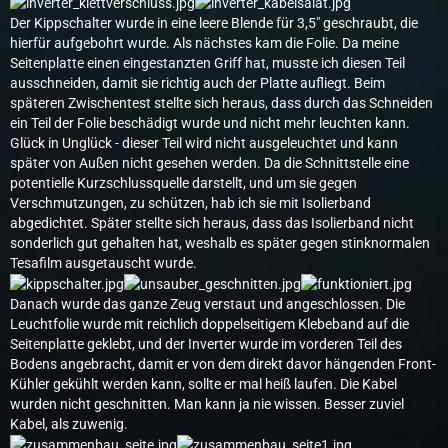
Der Kippschalter wurde in eine leere Blende für 3,5" geschraubt, die
hierfür aufgebohrt wurde. Als nächstes kam die Folie. Da meine
Seitenplatte einen eingestanzten Griff hat, musste ich diesen Teil
ausschneiden, damit sie richtig auch der Platte aufliegt. Beim
späteren Zwischentest stellte sich heraus, dass durch das Schneiden
ein Teil der Folie beschädigt wurde und nicht mehr leuchten kann.
Glück in Unglück - dieser Teil wird nicht ausgeleuchtet und kann
später von Außen nicht gesehen werden. Da die Schnittstelle eine
potentielle Kurzschlussquelle darstellt, und um sie gegen
Verschmutzungen, zu schützen, hab ich sie mit Isolierband
abgedichtet. Später stellte sich heraus, dass das Isolierband nicht
sonderlich gut gehalten hat, weshalb es später gegen stinknormalen
Tesafilm ausgetauscht wurde.
Danach wurde das ganze Zeug verstaut und angeschlossen. Die
Leuchtfolie wurde mit reichlich doppelseitigem Klebeband auf die
Seitenplatte geklebt, und der Inverter wurde im vorderen Teil des
Bodens angebracht, damit er von dem direkt davor hängenden Front-
Kühler gekühlt werden kann, sollte er mal heiß laufen. Die Kabel
wurden nicht geschnitten. Man kann ja nie wissen. Besser zuviel
Kabel, als zuwenig.