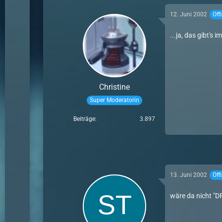
12. Juni 2002
Off
...ja, das gibt's
Christine
Super Moderatorin
Beiträge
3.897
13. Juni 2002
Off
wäre da nicht "D