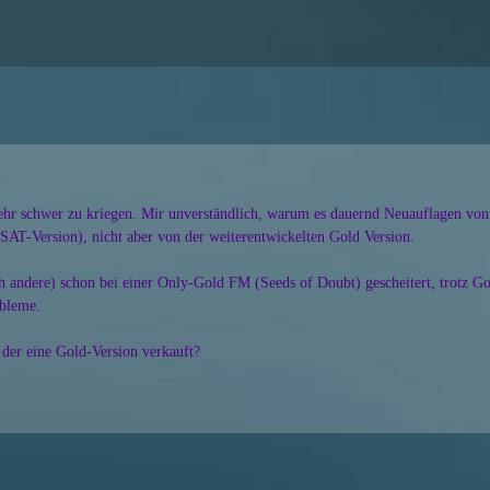
ehr schwer zu kriegen. Mir unverständlich, warum es dauernd Neuauflagen von 
 SAT-Version), nicht aber von der weiterentwickelten Gold Version.
h andere) schon bei einer Only-Gold FM (Seeds of Doubt) gescheitert, trotz G
bleme.
 der eine Gold-Version verkauft?