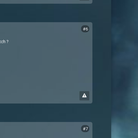
#6
tch ?
#7