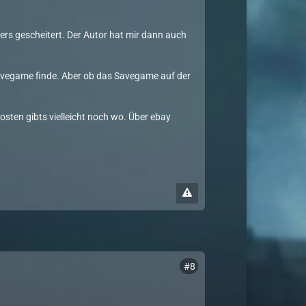
ers gescheitert. Der Autor hat mir dann auch
 Savegame finde. Aber ob das Savegame auf der
osten gibts vielleicht noch wo. Über ebay
#8