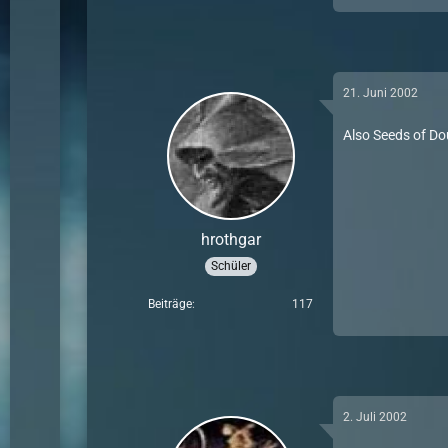
21. Juni 2002
Also Seeds of Do
hrothgar
Schüler
Beiträge
117
2. Juli 2002