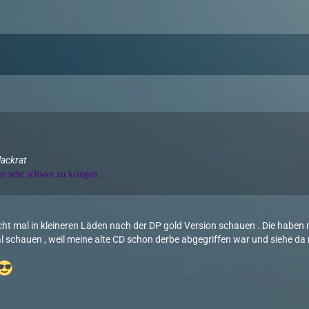
lackrat
r sehr schwer zu kriegen. ...
eicht mal in kleineren Läden nach der DP gold Version schauen . Die haben
l schauen , weil meine alte CD schon derbe abgegriffen war und siehe da 