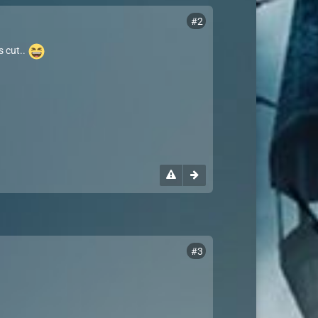
#2
s cut..
#3