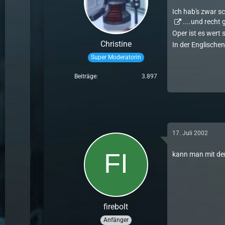
Ich hab's zwar s
....und recht 
Oper ist es wert 
Christine
In der Englischen
Super Moderatorin
Beiträge
3.897
17. Juli 2002
kann man mit de
firebolt
Anfänger