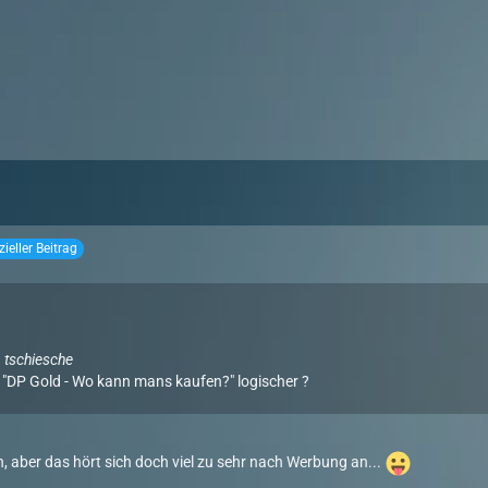
izieller Beitrag
. tschiesche
 "DP Gold - Wo kann mans kaufen?" logischer ?
n, aber das hört sich doch viel zu sehr nach Werbung an...