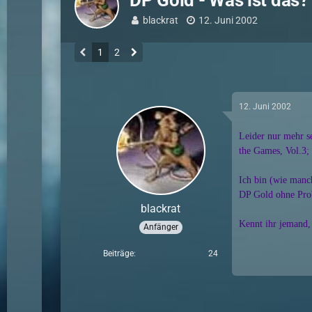
DP Gold - Was ist das?
blackrat
12. Juni 2002
1
2
12. Juni 2002
Leider nur mehr s
the Games, Vol.3;
Ich bin (wie manc
DP Gold ohne Pro
blackrat
Kennt ihr jemand,
Anfänger
Beiträge
24