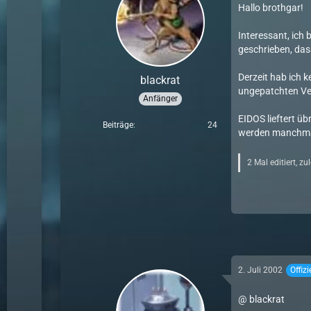
Hallo brothgar!
Interessant, ich
geschrieben, das
Derzeit hab ich 
blackrat
ungepatchten Ver
Anfänger
EIDOS lieftert ü
Beiträge
24
werden manchmal 
2 Mal editiert, zu
2. Juli 2002
Offizi
@ blackrat