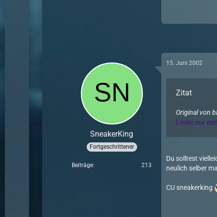
15. Juni 2002
Zitat
Original von b
Leider nur meh
SneakerKing
Fortgeschrittener
Du solltest viell
Beiträge
213
neulich selber ma
CU sneakerking