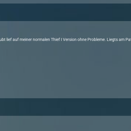
ubt lief auf meiner normalen Thief I Version ohne Probleme. Liegts am Pa