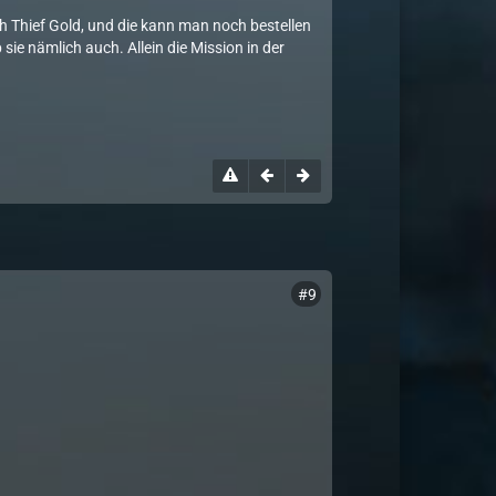
ch Thief Gold, und die kann man noch bestellen
 sie nämlich auch. Allein die Mission in der
#9