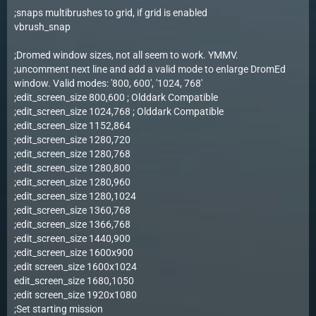
;snaps multibrushes to grid, if grid is enabled
vbrush_snap
;Dromed window sizes, not all seem to work. YMMV.
;uncomment next line and add a valid mode to enlarge DromEd
window. Valid modes: '800, 600', '1024, 768'
;edit_screen_size 800,600 ; Olddark Compatible
;edit_screen_size 1024,768 ; Olddark Compatible
;edit_screen_size 1152,864
;edit_screen_size 1280,720
;edit_screen_size 1280,768
;edit_screen_size 1280,800
;edit_screen_size 1280,960
;edit_screen_size 1280,1024
;edit_screen_size 1360,768
;edit_screen_size 1366,768
;edit_screen_size 1440,900
;edit_screen_size 1600x900
;edit screen_size 1600x1024
edit_screen_size 1680,1050
;edit screen_size 1920x1080
;Set starting mission