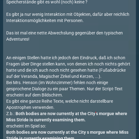
Speicherstände gibt es wohl (noch) keine ?
Es gibt ja nur wenig Interaktion mit Objekten, dafür aber reichlich
Interaktionsmöglichkeiten mit Personen.
Das ist mal eine nette Abwechslung gegenüber den typischen
Adventures!
An einigen Stellen hatte ich jedoch den Eindruck, daß ich schon
Fragen über Dinge stellen kann, von denen ich noch nichts gehört
hatte und die ich auch noch nicht gesehen hatte (Fußabdrücke
auf der Veranda, Magischer Zirkel und Kerzen, ...).
Bei Mrs. Henson (im Wohnzimmer) fehlen noch einige
gesprochene Dialoge zu ein paar Themen. Nur der Script-Text
erscheint auf dem Bildschirm.
Es gibt eine ganze Reihe Texte, welche nicht darstellbare
Apostrophen verwenden.
Z.b.:
Both bodies are now currently at the City
’
s morgue where
Miss Stride is currently examining them.
erscheint im Spiel so:
Both bodies are now currently at the City s morgue where Miss
Stride is currently examining them.