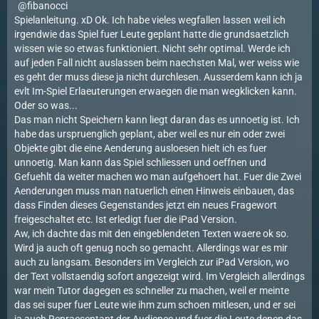
fibanocci
Spielanleitung. xD Ok. Ich habe vieles wegfallen lassen weil ich
irgendwie das Spiel fuer Leute geplant hatte die grundsaetzlich
wissen wie so etwas funktioniert. Nicht sehr optimal. Werde ich
auf jeden Fall nicht auslassen beim naechsten Mal, wer weiss wie
es geht der muss diese ja nicht durchlesen. Ausserdem kann ich ja
evlt Im-Spiel Erlaeuterungen erwaegen die man wegklicken kann.
Oder so was...
Das man nicht Speichern kann liegt daran das es unnoetig ist. Ich
habe das urspruenglich geplant, aber weil es nur ein oder zwei
Objekte gibt die eine Aenderung ausloesen hielt ich es fuer
unnoetig. Man kann das Spiel schliessen und oeffnen und
Gefuehlt da weiter machen wo man aufgehoert hat. Fuer die Zwei
Aenderungen muss man natuerlich einen Hinweis einbauen, das
dass Finden dieses Gegenstandes jetzt ein neues Fragewort
freigeschaltet etc. Ist erledigt fuer die iPad Version.
Aw, ich dachte das mit den eingeblendeten Texten waere ok so.
Wird ja auch oft genug noch so gemacht. Allerdings war es mir
auch zu langsam. Besonders im Vergleich zur iPad Version, wo
der Text vollstaendig sofort angezeigt wird. Im Vergleich allerdings
war mein Tutor dagegen es schneller zu machen, weil er meinte
das sei super fuer Leute wie ihm zum schoen mitlesen, und er sei