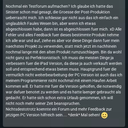
Nochmal ein Testforum aufmachen? Ich glaube ich hatte das
Sinister schon mal gesagt, die Groesse der Post-Produktion
ueberrascht mich. Ich schliesse gar nicht aus das ich einfach ein
unglaublich Faules Wesen bin, aber wenn ich etwas
abgeschlossen habe, dann ist es abgeschlossen fuer mich. xD Alle
Fehler und alles Feedback fuer dieses bestimmte Produkt nehme
ich alle war und auf, ziehe es aber vor diese Dinge dann fuer mein
naechstes Projekt zu verwenden, statt mich jetzt im nachhinein
nochmal lange mit den alten Produkt rumzuschlagen. Bin da wohl
nicht ganz so Perfektionistisch. Ich muss die meisten Dinge ja
verbessern fuer die iPad Version, da diese ja auch verkauft werden
soll und entsprechend etwas bieten muss. Hauptgrund fuer die
vermutlich nicht weiterbearbeitung der PC Version ist auch das ich
meinem Programmierer nicht nochmal mit einem Haufen Arbeit
kommen will. Er hatte mir fuer die Version geholfen, die notwendig
war dafuer benotet zu werden und es hatte laenger gebraucht als
gedacht. Er hatte sich schon extra Urlaub genommen, ich will
nicht noch mehr seiner Zeit beanspruchen.
Nichtsdestotrotz koennte ein Forum und mehr Feedback zur
jetzigen PC Version hilfreich sein.... *denk* Mal sehen!