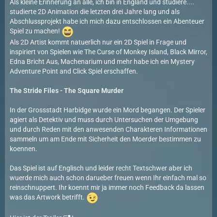
Als kleine Erinnerung an alle, ich bin in England und studiere....
studierte 2D Animation die letzten drei Jahre lang und als
Abschlussprojekt habe ich mich dazu entschlossen ein Abenteuer
Spiel zu machen!
Als 2D Artist kommt natuerlich nur ein 2D Spiel in Frage und
inspiriert von Spielen wie The Curse of Monkey Island, Black Mirror,
Edna Bricht Aus, Machenarium und mehr habe ich ein Mystery
Adventure Point and Click Spiel erschaffen.
The Stride Files - The Square Murder
In der Grossstadt Harbidge wurde ein Mord begangen. Der Spieler
agiert als Detektiv und muss durch Untersuchen der Umgebung
und durch Reden mit den anwesenden Charakteren Informationen
sammeln um am Ende mit Sicherheit den Moerder bestimmen zu
koennen.
Das Spiel ist auf Englisch und leider recht Textschwer aber ich
wuerde mich auch schon darueber freuen wenn Ihr einfach mal so
reinschnuppert. Ihr koennt mir ja immer noch Feedback da lassen
was das Artwork betrifft.