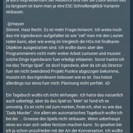
ja auch Repraesentant der Audience und fuer die Leute denen das
zu langsam ist kann man ja eine ESC Schnellwegklick-Variante
einbauen.
mayan
Stimmt. Hast Recht. Es ist mehr Frage/Antwort. Ich weiss noch
das mir irgendwann aufgefallen ist wie "viel" man mit den Leuten
reden kann, aber wie wenig im Vergleich die HGs mit findbaren
Objekten ausgestatten sind. Ich wollte dann aber den
Programmierern nicht mehr weiter Arbeit zumuten und musste
solche Dinge irgendwann fuer erledigt erklaeren. Sonst haette ich
nie das "fertige Spiel". Ist doof irgendwie, aber da ich als Director
fuer ein nicht beendeted Projekt Punkte abgezogen bekomme,
musste ich das irgendwann belassen wie es ist. Das heisst
allerdings nur eines fuer mich: Plannung nicht perfekt. xD
Ein Tagebuch wollte ich nicht einfuegen. Ich hatte das natuerlich
auch ueberlegt, aber da das Spiel so "klein" ist fand ich es
unnoetig. Es ist nicht viel zum merken, finde ich, eher so wie das
"Daily Murder". Vor allem ein automatisches Tagebuch wollte ich
bei der ... Groesse des Spiels nicht einbauen. Wenn ueberhaupt
eines wo man sich selber Notizen machen kann. So gesehen bin
ich ja schon unzufrieden mit der Art der Konversation. Ich wollte