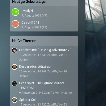
Heutige Geburtstage
-MerlyN-
7. August 1979 (47)
CairoH1941
7. August 1939 (87)
Heiße Themen
Problem mit "Little big Adventure 2"
19 Antworten, 17.739 Zugriffe, Vor 21
Jahren
Desperados stürzt ab
16 Antworten, 14.269 Zugriffe, Vor 20
Jahren
Lee's Spiel - The Square Murder
TESTERS?
9 Antworten, 7.443 Zugriffe, Vor 14 Jahren
Splinter Cell
17 Antworten, 13.722 Zugriffe, Vor 23