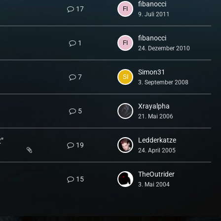
fibanocci
17
9. Juli 2011
fibanocci
1
24. Dezember 2010
Simon31
7
3. September 2008
Xrayalpha
5
21. Mai 2006
2"
Ledderkatze
19
24. April 2005
TheOutrider
15
3. Mai 2004