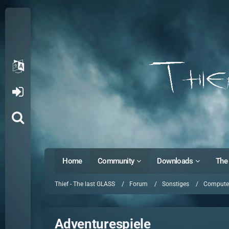
Home
Community
Downloads
The 
Thief - The last GLASS
Forum
Sonstiges
Computer
Adventurespiele