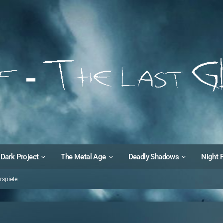
Dark Project
The Metal Age
Deadly Shadows
Night 
spiele