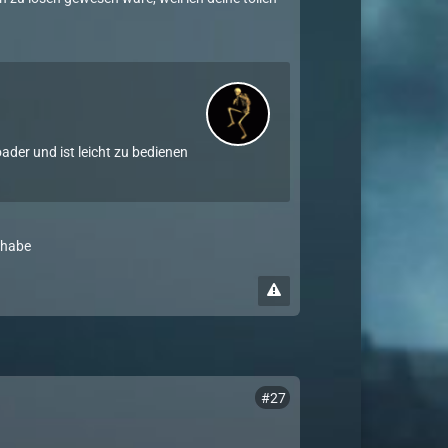
der und ist leicht zu bedienen
t habe
#27