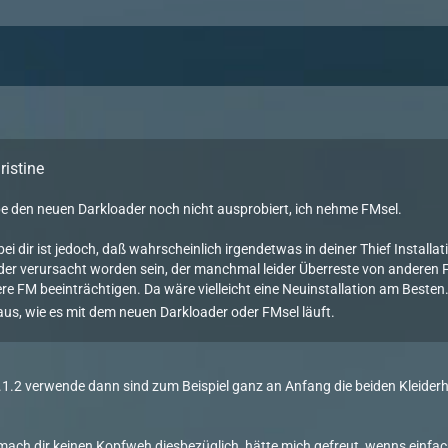
ristine
be den neuen Darkloader noch nicht ausprobiert, ich nehme FMsel.
ei dir ist jedoch, daß wahrscheinlich irgendetwas in deiner Thief Installa
der verursacht worden sein, der manchmal leider Überreste von anderen FM'
re FM beeinträchtigen. Da wäre vielleicht eine Neuinstallation am Besten
aus, wie es mit dem neuen Darkloader oder FMsel läuft.
.1.2 verwende dann sind zum Beispiel ganz an Anfang die beiden Kleiderh
mach dir keinen Kopfweh diesbezüglich, hätte mich gefreut, wenns einfach