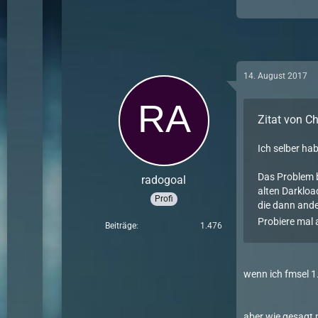
14. August 2017
Zitat von Ch
Ich selber ha
Das Problem b
radogoal
alten Darkloa
Profi
die dann ande
Probiere mal 
Beiträge
1.476
wenn ich fmsel 1
aber wie gesagt 