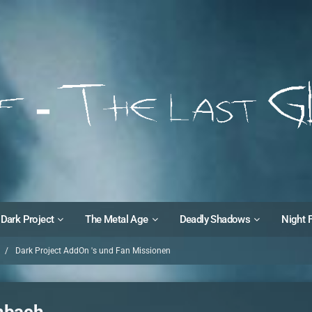
Dark Project
The Metal Age
Deadly Shadows
Night 
Dark Project AddOn 's und Fan Missionen