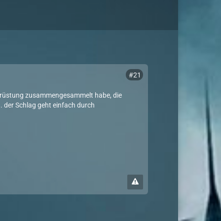
#21
 Ausrüstung zusammengesammelt habe, die
 der Schlag geht einfach durch