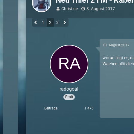
Neu Thief 2 FM - Rab
Christine
8. August 2017
1
2
3
13. August 2017
woran liegt es, 
Wachen plötzlich
radogoal
Profi
Beiträge
1.476