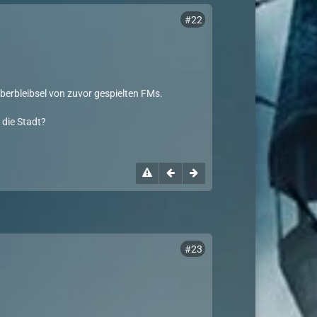
#22
berbleibsel von zuvor gespielten FMs.
 die Stadt?
#23