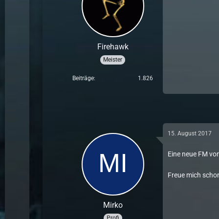
Firehawk
Meister
Beiträge
1.826
15. August 2017
Eine neue FM von
Freue mich schon
Mirko
Profi