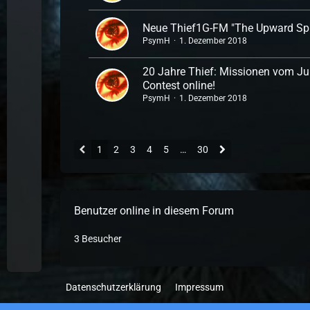
Neue Thief1G-FM "The Upward Spi
PsymH
1. Dezember 2018
20 Jahre Thief: Missionen vom Ju
Contest online!
PsymH
1. Dezember 2018
1
2
3
4
5
…
30
Benutzer online in diesem Forum
3 Besucher
Datenschutzerklärung
Impressum