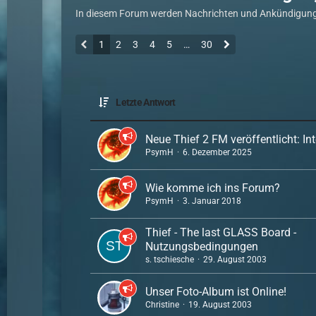
In diesem Forum werden Nachrichten und Ankündigung
1
2
3
4
5
…
30
Letzte Antwort
Neue Thief 2 FM veröffentlicht: I
PsymH
6. Dezember 2025
Wie komme ich ins Forum?
PsymH
3. Januar 2018
Thief - The last GLASS Board -
Nutzungsbedingungen
s. tschiesche
29. August 2003
Unser Foto-Album ist Online!
Christine
19. August 2003