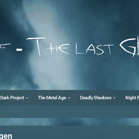
Dark Project
The Metal Age
Deadly Shadows
Night 
ngen