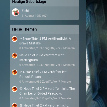
Heutige Geburtstage
Elchi
8. August 1959 (67)
Heiße Themen
⚰️ Neue Thief 2 FM veröffentlicht: A
Grave Mistake
0 Antworten, 2.897 Zugriffe, Vor 7 Monaten
Neue Thief 2 FM veröffentlicht:
Interregnum
0 Antworten, 1.247 Zugriffe, Vor 8 Monaten
⚖️ Neue Thief 2 FM veröffentlicht:
Rotlock Prison
0 Antworten, 986 Zugriffe, Vor 7 Monaten
🦚 Neue Thief 2 FM veröffentlicht: The
Chamber of Gilded Peacocks
0 Antworten, 945 Zugriffe, Vor 7 Monaten
📗 Neue Thief 2 FM veröffentlicht: