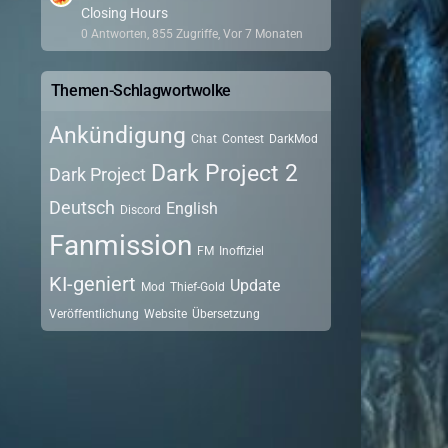
Closing Hours
0 Antworten, 855 Zugriffe, Vor 7 Monaten
Themen-Schlagwortwolke
Ankündigung
Chat
Contest
DarkMod
Dark Project 2
Dark Project
Deutsch
English
Discord
Fanmission
FM
Inoffiziel
KI-geniert
Update
Mod
Thief-Gold
Veröffentlichung
Website
Übersetzung