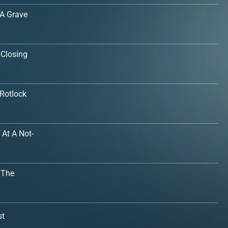
 A Grave
 Closing
 Rotlock
 At A Not-
 The
st