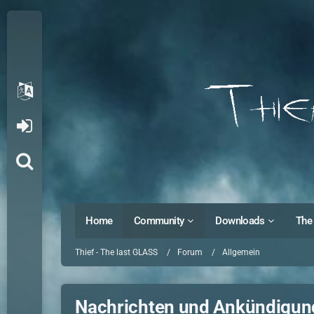
Home
Community
Downloads
The 
Thief - The last GLASS
Forum
Allgemein
Nachrichten und Ankündigu