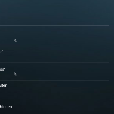
r"
ss"
lten
chienen