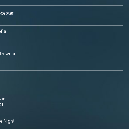
Scepter
of a
: Down a
che
dt
he Night