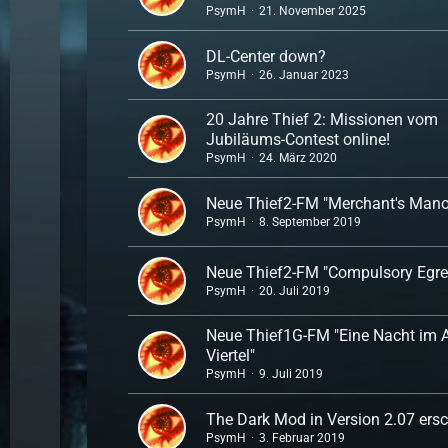
PsymH
21. November 2025
DL-Center down?
PsymH
26. Januar 2023
20 Jahre Thief 2: Missionen vom
Jubiläums-Contest online!
PsymH
24. März 2020
Neue Thief2-FM "Merchant's Mano
PsymH
8. September 2019
Neue Thief2-FM "Compulsory Egre
PsymH
20. Juli 2019
Neue Thief1G-FM "Eine Nacht im A
Viertel"
PsymH
9. Juli 2019
The Dark Mod in Version 2.07 ers
PsymH
3. Februar 2019