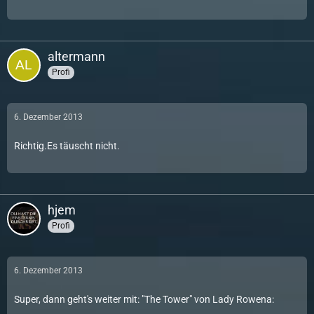
altermann
Profi
6. Dezember 2013
Richtig.Es täuscht nicht.
hjem
Profi
6. Dezember 2013
Super, dann geht's weiter mit:
"The Tower" von Lady Rowena
: