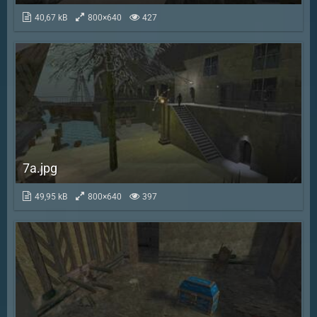
40,67 kB
800×640
427
7a.jpg
49,95 kB
800×640
397