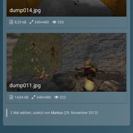
dump014.jpg
8,29 kB
640×480
550
dump011.jpg
14,84 kB
640×480
522
2 Mal editiert, zuletzt von
Markus
(
29. November 2013
)