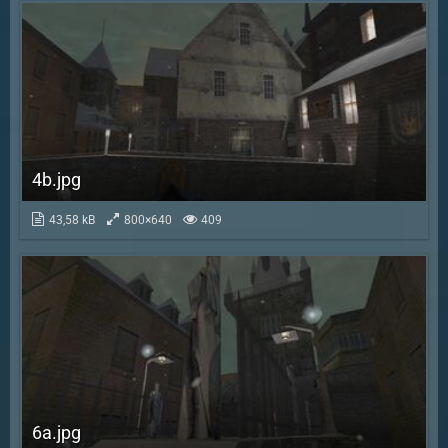
4b.jpg
43,58 kB
800×640
409
6a.jpg