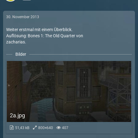
30. November 2013
Weiter erstmal mit einem Überblick.
Auflösung: Bones 1: The Old Quarter von
zacharias.
Bilder
2a.jpg
51,43 kB
800×640
407