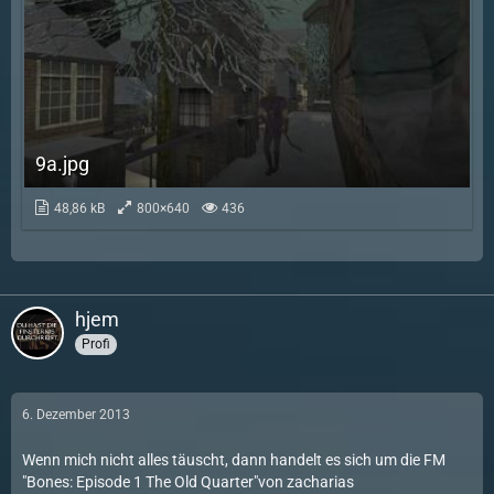
9a.jpg
48,86 kB
800×640
436
hjem
Profi
6. Dezember 2013
Wenn mich nicht alles täuscht, dann handelt es sich um die FM
"Bones: Episode 1 The Old Quarter"
von zacharias