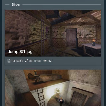
Bilder
dump001.jpg
83,14 kB
800×500
361