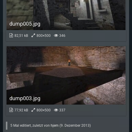
dump005.jpg
82,51 kB
800×500
346
dump003.jpg
77,92 kB
800×500
337
5 Mal editiert, zuletzt von
hjem
(
9. Dezember 2013
)