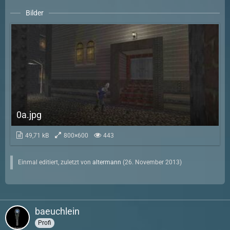
Bilder
0a.jpg
49,71 kB
800×600
443
Einmal editiert, zuletzt von
altermann
(
26. November 2013
)
baeuchlein
Profi