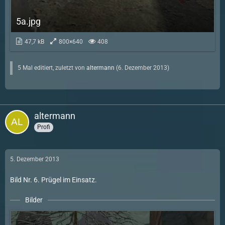
5a.jpg
47,7 kB
800×640
408
5 Mal editiert, zuletzt von
altermann
(
6. Dezember 2013
)
altermann
Profi
5. Dezember 2013
Bild Nr. 6. Prügel im Einsatz.
Bilder