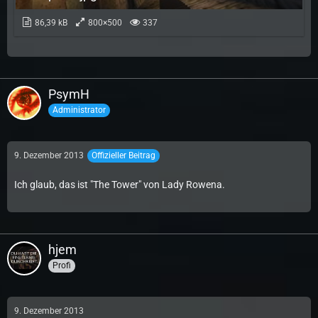
86,39 kB
800×500
337
PsymH
Administrator
9. Dezember 2013
Offizieller Beitrag
Ich glaub, das ist "The Tower" von Lady Rowena.
hjem
Profi
9. Dezember 2013