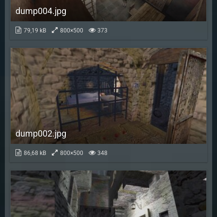
dump004.jpg
79,19 kB
800×500
373
dump002.jpg
86,68 kB
800×500
348