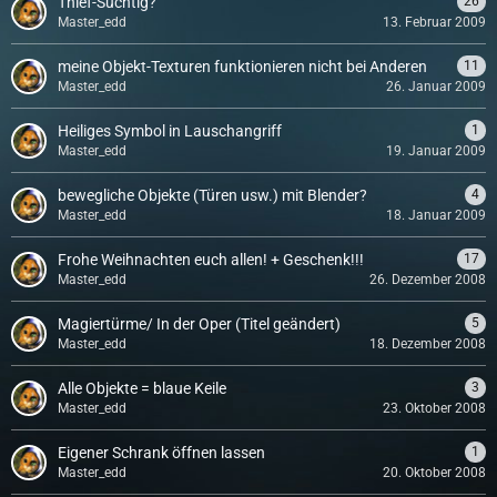
Thief-Süchtig?
26
Master_edd
13. Februar 2009
meine Objekt-Texturen funktionieren nicht bei Anderen
11
Master_edd
26. Januar 2009
Heiliges Symbol in Lauschangriff
1
Master_edd
19. Januar 2009
bewegliche Objekte (Türen usw.) mit Blender?
4
Master_edd
18. Januar 2009
Frohe Weihnachten euch allen! + Geschenk!!!
17
Master_edd
26. Dezember 2008
Magiertürme/ In der Oper (Titel geändert)
5
Master_edd
18. Dezember 2008
Alle Objekte = blaue Keile
3
Master_edd
23. Oktober 2008
Eigener Schrank öffnen lassen
1
Master_edd
20. Oktober 2008