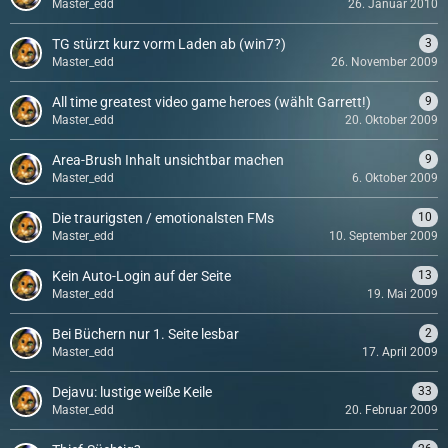
Master_edd
26. Januar 2010
TG stürzt kurz vorm Laden ab (win7?)
3
Master_edd
26. November 2009
All time greatest video game heroes (wählt Garrett!)
9
Master_edd
20. Oktober 2009
Area-Brush Inhalt unsichtbar machen
9
Master_edd
6. Oktober 2009
Die traurigsten / emotionalsten FMs
10
Master_edd
10. September 2009
Kein Auto-Login auf der Seite
13
Master_edd
19. Mai 2009
Bei Büchern nur 1. Seite lesbar
2
Master_edd
17. April 2009
Dejavu: lustige weiße Keile
33
Master_edd
20. Februar 2009