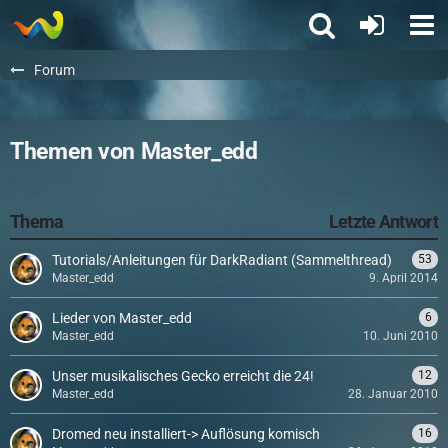
Forum
Themen von Master_edd
Thema
Letzte Antwort
Tutorials/Anleitungen für DarkRadiant (Sammelthread)
53
Master_edd
9. April 2014
Lieder von Master_edd
6
Master_edd
10. Juni 2010
Unser musikalisches Gecko erreicht die 24!
12
Master_edd
28. Januar 2010
Dromed neu installiert-> Auflösung komisch
16