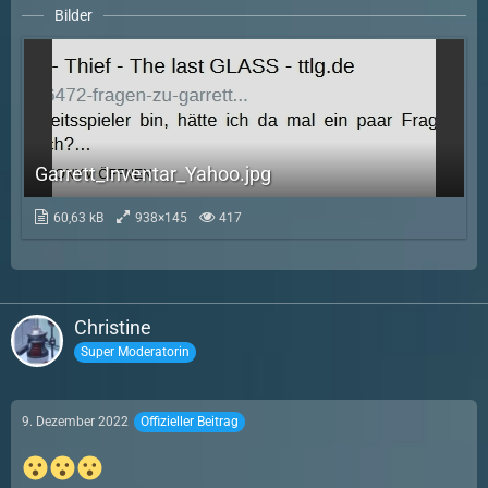
Bilder
Garrett_Inventar_Yahoo.jpg
60,63 kB
938×145
417
Christine
Super Moderatorin
9. Dezember 2022
Offizieller Beitrag