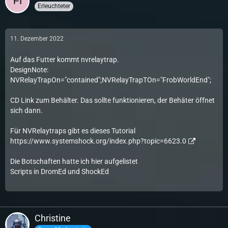
Erleuchteter
11. Dezember 2022
Auf das Futter kommt nvrelaytrap.
DesignNote:
NVRelayTrapOn="contained";NVRelayTrapTOn="FrobWorldEnd";
CD Link zum Behälter. Das sollte funktionieren, der Behäter öffnet
sich dann.
Für NVRelaytraps gibt es dieses Tutorial
https://www.systemshock.org/index.php?topic=6623.0
Die Botschaften hatte ich hier aufgelistet
Scripts in DromEd und ShockEd
Christine