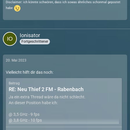
Disclaimer: ich könnte schwören, dass ich sowas ähnliches schonmal gepostet
habe
Ionisator
Fortgeschrittener
20. Mai 2023
Vielleicht hilft dir das noch:
Beitrag
RE: Neu Thief 2 FM - Rabenbach
Ja ein extra Thread wäre da nicht schlecht.
An dieser Position habe ich:
@ 3,5 GHz - 9 fps
@ 3,8 GHz - 10 fps
@ 4,1 GHz - 11 fps