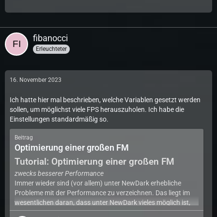
fibanocci
Erleuchteter
16. November 2023
Ich hatte hier mal beschrieben, welche Variablen gesetzt werden
sollen, um möglichst viele FPS herauszuholen. Ich habe die
Einstellungen standardmäßig so.
Beitrag
Optimierung einer großen FM
Tutorial: Optimierung einer großen FM
zwecks besserer Performance
Immer wieder sind (vor allem) unter NewDark erhebliche
Probleme mit der Performance zu verzeichnen. Das liegt im
wesentlichen daran, dass unter NewDark vieles möglich ist,
das ziemlich viele Ressourcen verbraucht.