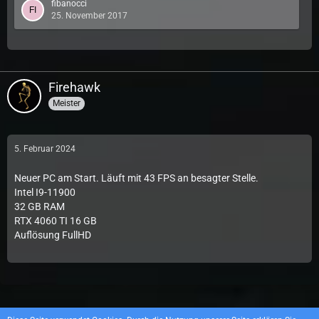
fibanocci
Nun ein kleiner Führer, wie man seine FM von Anfang an
25. November 2017
optimieren kann. Und auch eine kleine Anleitung für Spieler,
wie sie möglichst viel herausholen können.
Für Spieler und Dromeder.
Bearbeite die cam_ext.cfg mit einem…
Firehawk
Meister
5. Februar 2024
Neuer PC am Start. Läuft mit 43 FPS an besagter Stelle.
Intel I9-11900
32 GB RAM
RTX 4060 TI 16 GB
Auflösung FullHD
Datenschutzerklärung
Impressum