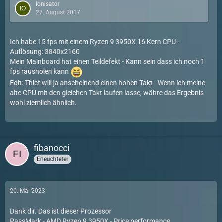
@ 4,4 GHz - 12 fps
Ionisator
27. August 2017
Fazit: mehr MHz --> mehr fps
Ich habe 15 fps mit einem Ryzen 9 3950X 16 Kern CPU -
Hab meine CPU auf 4,3 GHz laufen, darüber wird sie deutlich
Auflösung: 3840x2160
wärmer, damit hab ich noch was getetet:
Mein Mainboard hat einen Teildefekt - Kann sein dass ich noch 1
fps rausholen kann
@ 4,3 GHZ & RAM 1600 Mhz - 11 fps
@ 4,3 GHZ & RAM 800 MHz - 10,5 fps
Edit: Thief will ja anscheinend einen hohen Takt - Wenn ich meine
alte CPU mit den gleichen Takt laufen lasse, währe das Ergebnis
Also ich hab den Arbeitsspeicher mit der Hälfte des
wohl ziemlich ähnlich.
maximalen Takt laufen lassen, der aktuelle und der
Durchschnitts fps-Wert schwankt da zwischen 10 und 11…
fibanocci
Erleuchteter
20. Mai 2023
Dank dir. Das ist dieser Prozessor
PassMark - AMD Ryzen 9 3950X - Price performance