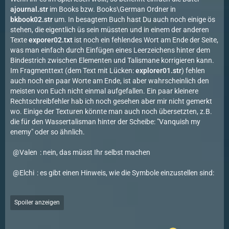
ajournal.str
im Books bzw. Books\German Ordner in
bkbook02.str
um. In besagtem Buch hast Du auch noch einige ös
stehen, die eigentlich üs sein müssten und in einem der anderen
Texte
exporer02.txt
ist noch ein fehlendes Wort am Ende der Seite,
was man einfach durch Einfügen eines Leerzeichens hinter dem
Bindestrich zwischen Elementen und Talismane korrigieren kann.
Im Fragmenttext (dem Text mit Lücken:
explorer01.str
) fehlen
auch noch ein paar Worte am Ende, ist aber wahrscheinlich den
meisten von Euch nicht einmal aufgefallen. Ein paar kleinere
Rechtschreibfehler hab ich noch gesehen aber mir nicht gemerkt
wo. Einige der Texturen könnte man auch noch übersetzten, z.B.
die für den Wassertalisman hinter der Scheibe: "Vanquish my
enemy" oder so ähnlich.
Valen
: nein, das müsst Ihr selbst machen
Elchi
: es gibt einen Hinweis, wie die Symbole einzustellen sind:
Spoiler anzeigen