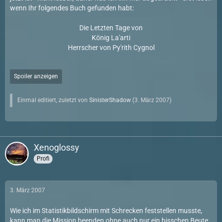
wenn Ihr folgendes Buch gefunden habt:
Die Letzten Tage von
König La'arti
Herrscher von Py'rith Cygnol
Spoiler anzeigen
Einmal editiert, zuletzt von
SinisterShadow
(
3. März 2007
)
Xenoglossy
Profi
3. März 2007
Wie ich im Statistikbildschirm mit Schrecken feststellen musste,
kann man die Mission beenden ohne auch nur ein bisschen Beute