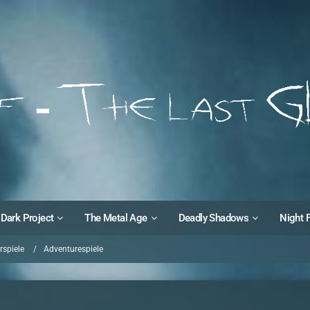
Dark Project
The Metal Age
Deadly Shadows
Night 
spiele
Adventurespiele