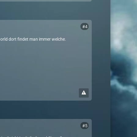
#4
world dort findet man immer welche.
#5