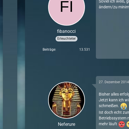
Soviel ich weiß,
ändern/zu minim
fibanocci
Erleuchteter
Beiträge
13.531
27. Dezember 201
Bisher alles erfo
Jetzt kann ich w
schmeißen.
Ist doch echt zu
Betriebssystem m
Neferure
mehr läuft