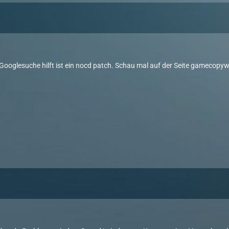
4
 Googlesuche hilft ist ein nocd patch. Schau mal auf der Seite gamecopy
4