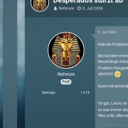
Desperados stürzt ab
Neferure
3. Juli 2006
3. Juli 2006
Hab ein Problem
Bin bei dem erst
Neuerdings stürz
Problem festgest
Neferure
abstürzt
Profi
Kann mir jemand
Beiträge
1.618
Ist gut, Leute, 
es war immer dies
Was solls, alles i