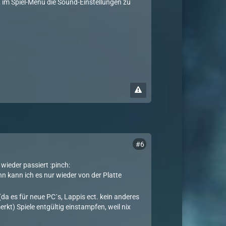
 im Spiel-Menü die Sound-Einstellungen zu
#6
 wieder passiert :pinch:
n kann ich es nur wieder von der Platte
a es für neue PC´s, Lappis ect. kein anderes
kt) Spiele entgültig einstampfen, weil nix