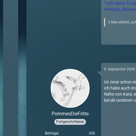
"Laß deine Zunge
Imhotep; Baumeis
2 Mal editiert, zu
8. September 2008
Ist zwar schon e
ich habe auch im 
Nähe von Kate, w
bei dir/anderen 
PommesDieFritte
Fortgeschrittener
Beiträge
308