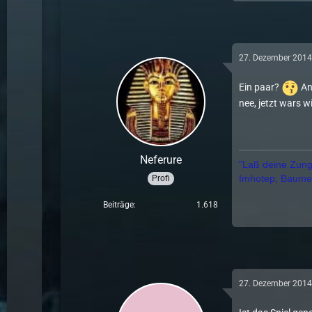
27. Dezember 201
Ein paar?
An
nee, jetzt wars w
Neferure
"Laß deine Zunge
Imhotep; Baumeis
Profi
Beiträge
1.618
27. Dezember 201