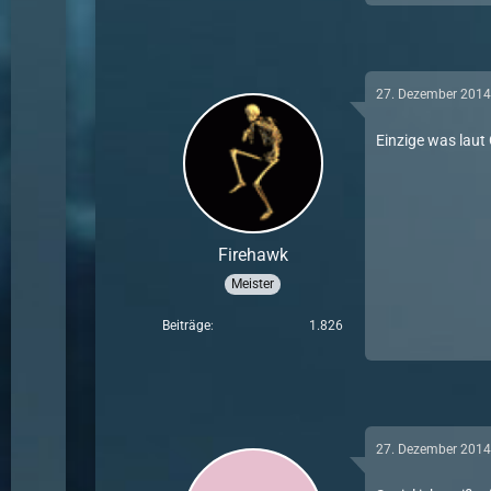
27. Dezember 201
Einzige was laut
Firehawk
Meister
Beiträge
1.826
27. Dezember 201