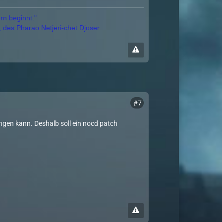
rn beginnt."
, des Pharao Netjeri-chet Djoser
#7
angen kann. Deshalb soll ein nocd patch