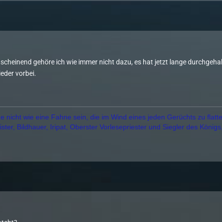
4
scheinend gehöre ich wie immer nicht dazu, es hat jetzt lange durchgehal
ieder vorbei.
 nicht wie eine Fahne sein, die im Wind eines jeden Gerüchts zu flatte
ter, Bildhauer, Iripat, Oberster Vorlesepriester und Siegler des Königs
4