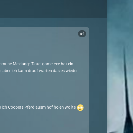
#1
mt ne Meldung: "Datei game.exe hat ein
 aber ich kann drauf warten das es wieder
as ich Coopers Pferd ausm hof holen wollte