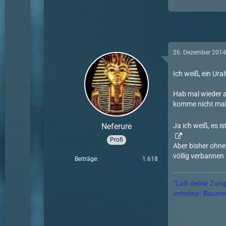
26. Dezember 201
Ich weiß, ein Ura
Hab mal wieder a
komme nicht mal m
Neferure
Ja ich weiß, es i
Profi
Aber bisher ohne
völlig verbannen
Beiträge
1.618
"Laß deine Zunge
Imhotep; Baumeis