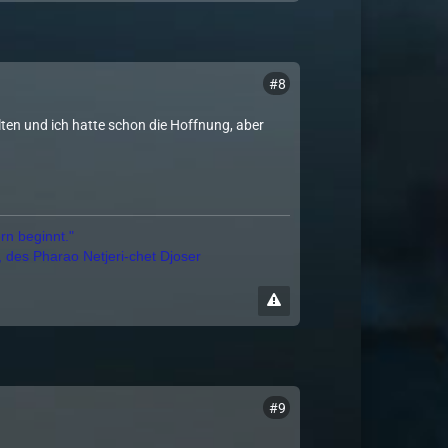
#8
ten und ich hatte schon die Hoffnung, aber
rn beginnt."
, des Pharao Netjeri-chet Djoser
#9