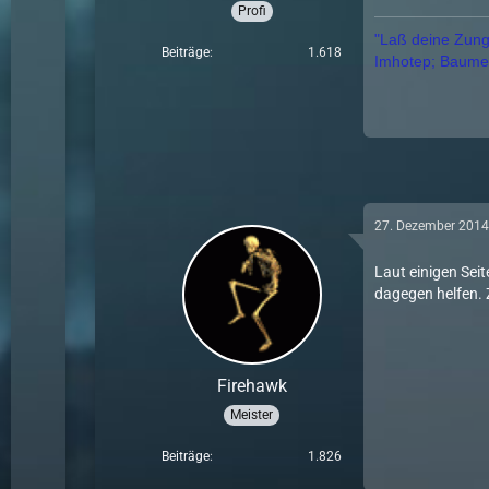
Profi
"Laß deine Zunge
Beiträge
1.618
Imhotep; Baumeis
27. Dezember 201
Laut einigen Sei
dagegen helfen.
Firehawk
Meister
Beiträge
1.826