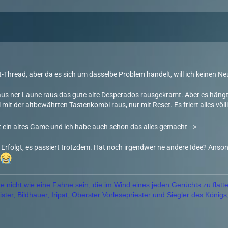
4
lt-Thread, aber da es sich um dasselbe Problem handelt, will ich keinen 
us ner Laune raus das gute alte Desperados rausgekramt. Aber es hängt s
it der altbewährten Tastenkombi raus, nur mit Reset. Es friert alles völli
st ein altes Game und ich habe auch schon das alles gemacht -->
 Erfolgt, es passiert trotzdem. Hat noch irgendwer ne andere Idee? Anson
 nicht wie eine Fahne sein, die im Wind eines jeden Gerüchts zu flatte
ter, Bildhauer, Iripat, Oberster Vorlesepriester und Siegler des Königs