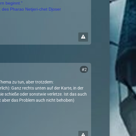
rn beginnt."
, des Pharao Netjeri-chet Djoser
#2
 Thema zu tun, aber trotzdem:
lich): Ganz rechts unten auf der Karte, in der
e schieße oder sonstwie verletze. Ist das auch
hat aber das Problem auch nicht behoben)