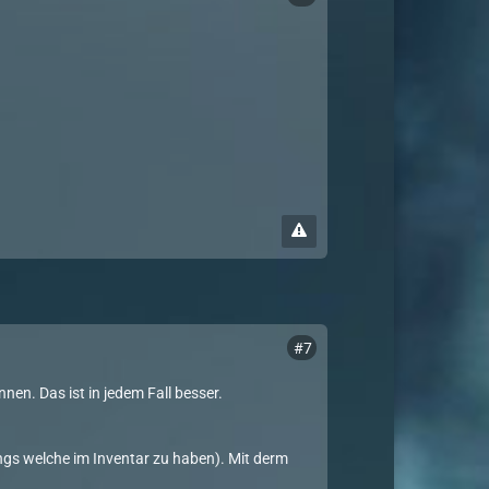
#7
en. Das ist in jedem Fall besser.
ngs welche im Inventar zu haben). Mit derm