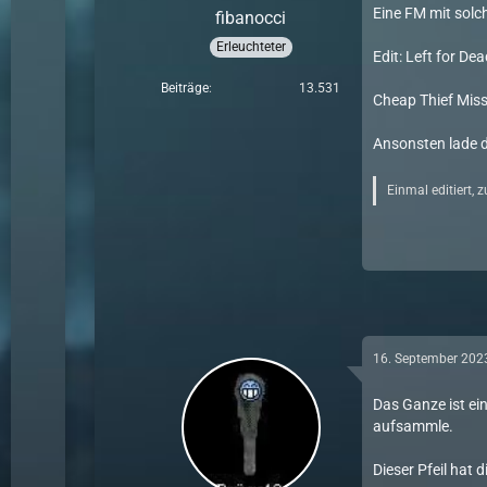
Eine FM mit solch
fibanocci
Erleuchteter
Edit: Left for De
Beiträge
13.531
Cheap Thief Mis
Ansonsten lade d
Einmal editiert, 
16. September 202
Das Ganze ist ei
aufsammle.
Dieser Pfeil hat 