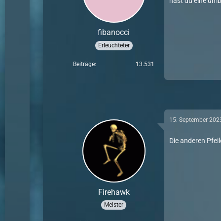
hast du eine um
fibanocci
Erleuchteter
Beiträge
13.531
15. September 202
Die anderen Pfei
Firehawk
Meister