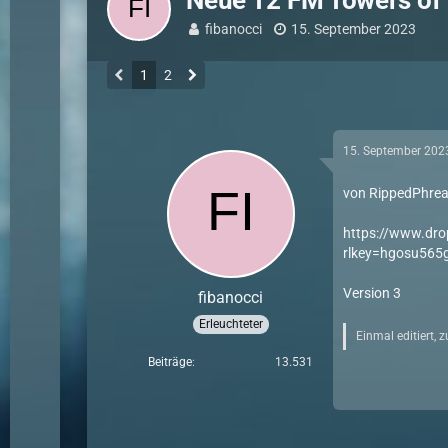
Neue T2 FM Towers of 
fibanocci
15. September 2023
1
2
15. September 202
von RippedPhre
https://www.dro
rlkey=hgosu565
Version 3
fibanocci
Erleuchteter
Einmal editiert, 
Beiträge
13.531