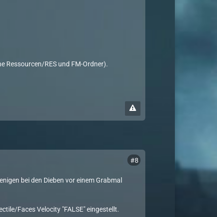
ohne Ressourcen/RES und FM-Ordner).
#8
njenigen bei den Dieben vor einem Grabmal
ctile/Faces Velocity "FALSE" eingestellt.