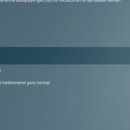
benannte Multiplayer-gen.osm im Verzeichnis mit demselben Namen.
3
le funktionieren ganz normal