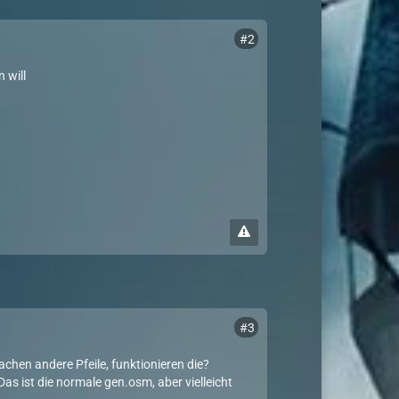
#2
 will
#3
achen andere Pfeile, funktionieren die?
s ist die normale gen.osm, aber vielleicht