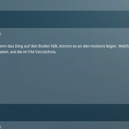
3
 Wenn das Ding auf den Boden fällt, könnte es an den motions liegen. Wel
aben, wie die im FM-Verzeichnis.
3