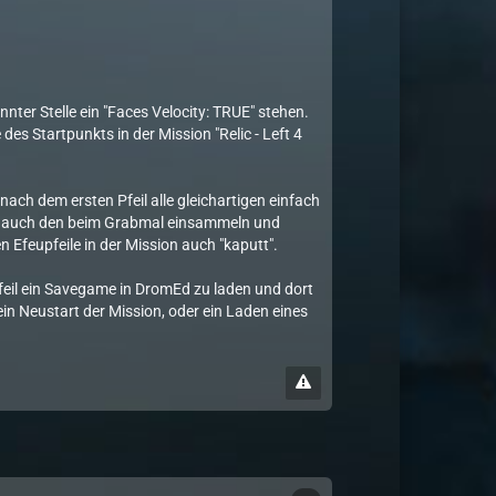
nter Stelle ein "Faces Velocity: TRUE" stehen.
des Startpunkts in der Mission "Relic - Left 4
nach dem ersten Pfeil alle gleichartigen einfach
man auch den beim Grabmal einsammeln und
 Efeupfeile in der Mission auch "kaputt".
feil ein Savegame in DromEd zu laden und dort
ein Neustart der Mission, oder ein Laden eines