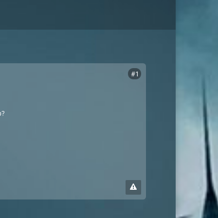
#1
p?