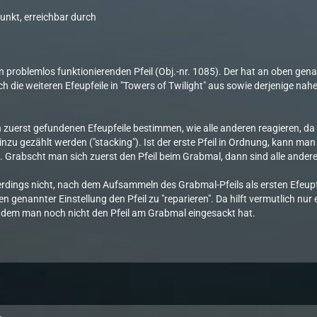
nkt, erreichbar durch
n problemlos funktionierenden Pfeil (Obj.-nr. 1085). Der hat an oben genan
 die weiteren Efeupfeile in "Towers of Twilight" aus sowie derjenige nahe 
n zuerst gefundenen Efeupfeile bestimmen, wie alle anderen reagieren, da 
inzu gezählt werden ("stacking"). Ist der erste Pfeil in Ordnung, kann 
 Grabscht man sich zuerst den Pfeil beim Grabmal, dann sind alle anderen
lerdings nicht, nach dem Aufsammeln des Grabmal-Pfeils als ersten Efeup
 genannter Einstellung den Pfeil zu "reparieren". Da hilft vermutlich nur 
i dem man noch nicht den Pfeil am Grabmal eingesackt hat.