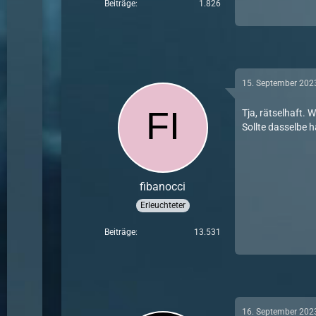
Beiträge
1.826
15. September 202
Tja, rätselhaft.
Sollte dasselbe h
fibanocci
Erleuchteter
Beiträge
13.531
16. September 202