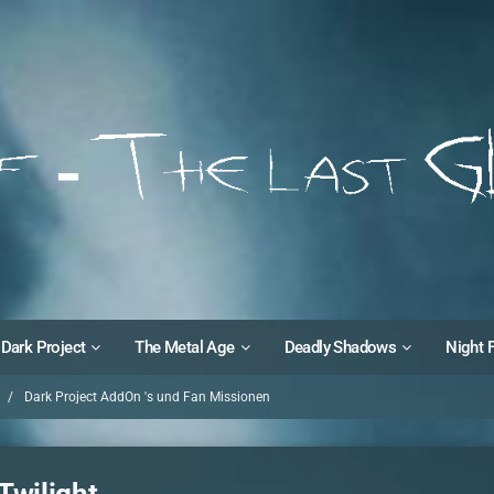
Dark Project
The Metal Age
Deadly Shadows
Night 
Dark Project AddOn 's und Fan Missionen