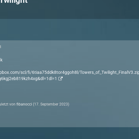
Twilight
3
ak
pbox.com/scl/fi/6tiaa75ddk8tor4ggoh8l/Towers_of_Twilight_FinalV3.zi
g6kgj2eb819kzh4xg&dl=1dl=1
zuletzt von
fibanocci
(
17. September 2023
)