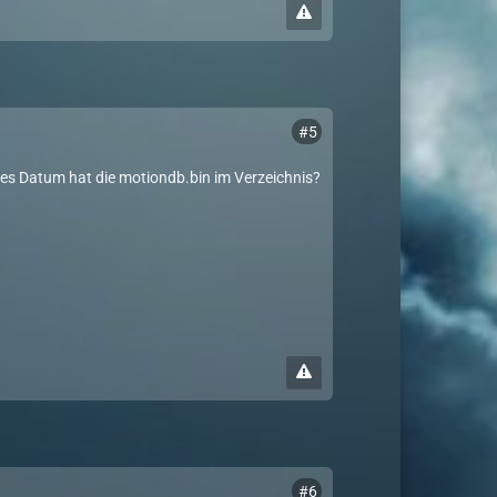
#5
ches Datum hat die motiondb.bin im Verzeichnis?
#6