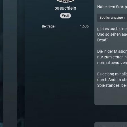
Nahe dem Startpu
baeuchlein
Profi
Spoiler anzeigen
Beiträge
1.635
gibt es auch eine
Und so sehen auch
Dead".
Die in der Missio
nur zum ersten h
normal benutzen.
Es gelang mir al
durch Ändern oben
Spielstandes, be