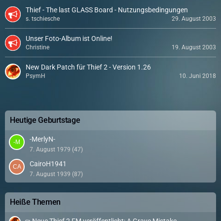
Thief - The last GLASS Board - Nutzungsbedingungen
s. tschiesche
29. August 2003
Unser Foto-Album ist Online!
Christine
19. August 2003
New Dark Patch für Thief 2 - Version 1.26
PsymH
10. Juni 2018
Heutige Geburtstage
-MerlyN-
7. August 1979 (47)
CairoH1941
7. August 1939 (87)
Heiße Themen