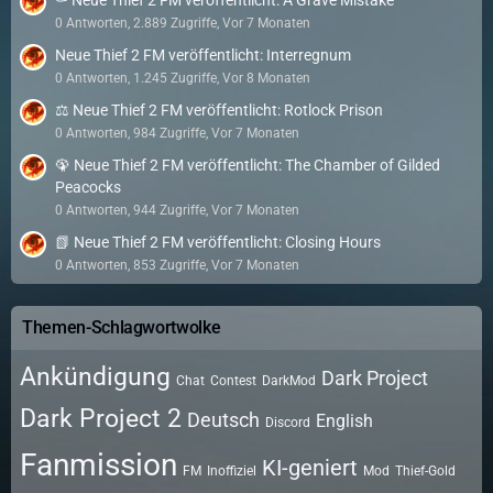
⚰️ Neue Thief 2 FM veröffentlicht: A Grave Mistake
0 Antworten, 2.889 Zugriffe, Vor 7 Monaten
Neue Thief 2 FM veröffentlicht: Interregnum
0 Antworten, 1.245 Zugriffe, Vor 8 Monaten
⚖️ Neue Thief 2 FM veröffentlicht: Rotlock Prison
0 Antworten, 984 Zugriffe, Vor 7 Monaten
🦚 Neue Thief 2 FM veröffentlicht: The Chamber of Gilded
Peacocks
0 Antworten, 944 Zugriffe, Vor 7 Monaten
📗 Neue Thief 2 FM veröffentlicht: Closing Hours
0 Antworten, 853 Zugriffe, Vor 7 Monaten
Themen-Schlagwortwolke
Ankündigung
Dark Project
Chat
Contest
DarkMod
Dark Project 2
Deutsch
English
Discord
Fanmission
KI-geniert
FM
Inoffiziel
Mod
Thief-Gold