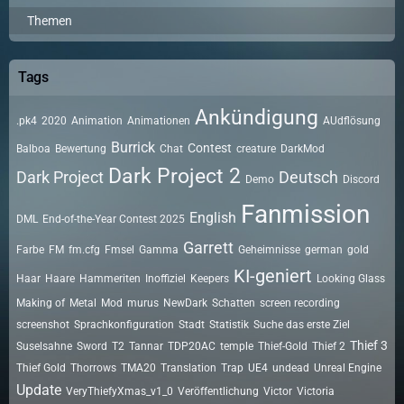
Themen
Tags
Ankündigung
.pk4
2020
Animation
Animationen
AUdflösung
Burrick
Contest
Balboa
Bewertung
Chat
creature
DarkMod
Dark Project 2
Dark Project
Deutsch
Demo
Discord
Fanmission
English
DML
End-of-the-Year Contest 2025
Garrett
Farbe
FM
fm.cfg
Fmsel
Gamma
Geheimnisse
german
gold
KI-geniert
Haar
Haare
Hammeriten
Inoffiziel
Keepers
Looking Glass
Making of
Metal
Mod
murus
NewDark
Schatten
screen recording
screenshot
Sprachkonfiguration
Stadt
Statistik
Suche das erste Ziel
Thief 3
Suselsahne
Sword
T2
Tannar
TDP20AC
temple
Thief-Gold
Thief 2
Thief Gold
Thorrows
TMA20
Translation
Trap
UE4
undead
Unreal Engine
Update
VeryThiefyXmas_v1_0
Veröffentlichung
Victor
Victoria