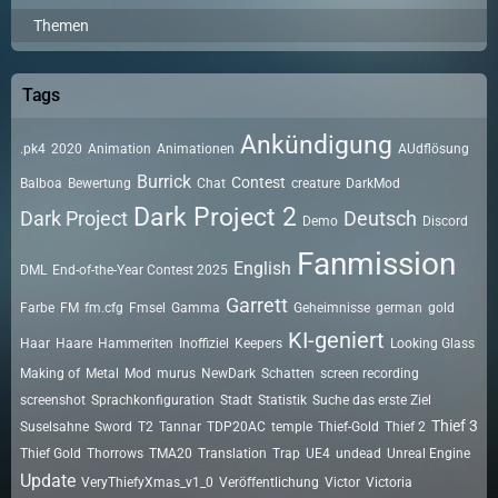
Themen
Tags
Ankündigung
.pk4
2020
Animation
Animationen
AUdflösung
Burrick
Contest
Balboa
Bewertung
Chat
creature
DarkMod
Dark Project 2
Dark Project
Deutsch
Demo
Discord
Fanmission
English
DML
End-of-the-Year Contest 2025
Garrett
Farbe
FM
fm.cfg
Fmsel
Gamma
Geheimnisse
german
gold
KI-geniert
Haar
Haare
Hammeriten
Inoffiziel
Keepers
Looking Glass
Making of
Metal
Mod
murus
NewDark
Schatten
screen recording
screenshot
Sprachkonfiguration
Stadt
Statistik
Suche das erste Ziel
Thief 3
Suselsahne
Sword
T2
Tannar
TDP20AC
temple
Thief-Gold
Thief 2
Thief Gold
Thorrows
TMA20
Translation
Trap
UE4
undead
Unreal Engine
Update
VeryThiefyXmas_v1_0
Veröffentlichung
Victor
Victoria