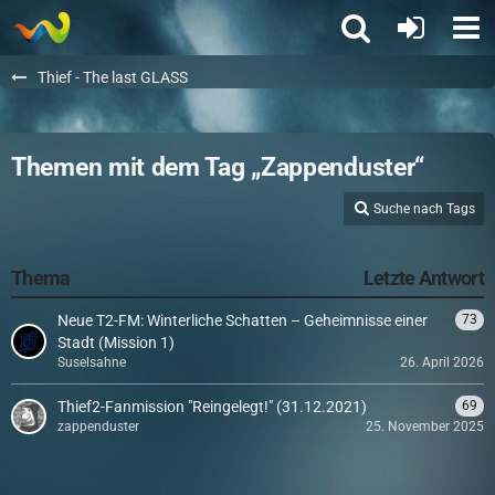
Thief - The last GLASS
Themen mit dem Tag „Zappenduster“
Suche nach Tags
Thema
Letzte Antwort
Neue T2-FM: Winterliche Schatten – Geheimnisse einer
73
Stadt (Mission 1)
Suselsahne
26. April 2026
Thief2-Fanmission "Reingelegt!" (31.12.2021)
69
zappenduster
25. November 2025