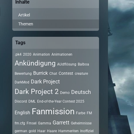
Inhalte
Artikel
Themen
Tags
.pk4
2020
Animation
Animationen
Ankündigung
AUdflösung
Balboa
Burrick
Contest
Bewertung
Chat
creature
Dark Project
DarkMod
Dark Project 2
Deutsch
Demo
Discord
DML
End-of-the-Year Contest 2025
Fanmission
English
Farbe
FM
Garrett
fm.cfg
Fmsel
Gamma
Geheimnisse
german
gold
Haar
Haare
Hammeriten
Inoffiziel