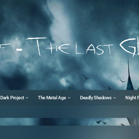
Dark Project
The Metal Age
Deadly Shadows
Night 