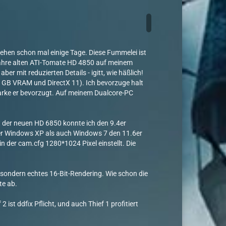
gehen schon mal einige Tage. Diese Fummelei ist
 Jahre alten ATI-Tomate HD 4850 auf meinem
r mit reduzierten Details - igitt, wie häßlich!
1 GB VRAM und DirectX 11). Ich bevorzuge halt
 Marke er bevorzugt. Auf meinem Dualcore-PC
it der neuen HD 6850 konnte ich den 9.4er
unter Windows XP als auch Windows 7 den 11.6er
n der cam.cfg 1280*1024 Pixel einstellt. Die
, sondern echtes 16-Bit-Rendering. Wie schon die
te ab.
ist ddfix Pflicht, und auch Thief 1 profitiert