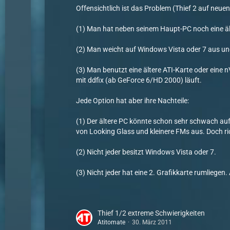
Offensichtlich ist das Problem (Thief 2 auf neu
(1) Man hat neben seinem Haupt-PC noch eine älte
(2) Man weicht auf Windows Vista oder 7 aus und i
(3) Man benutzt eine ältere ATI-Karte oder eine
mit ddfix (ab GeForce 6/HD 2000) läuft.
Jede Option hat aber ihre Nachteile:
(1) Der ältere PC könnte schon sehr schwach au
von Looking Glass und kleinere FMs aus. Doch r
(2) Nicht jeder besitzt Windows Vista oder 7.
(3) Nicht jeder hat eine 2. Grafikkarte rumliegen. 
Thief 1/2 extreme Schwierigkeiten
Atitomate
30. März 2011