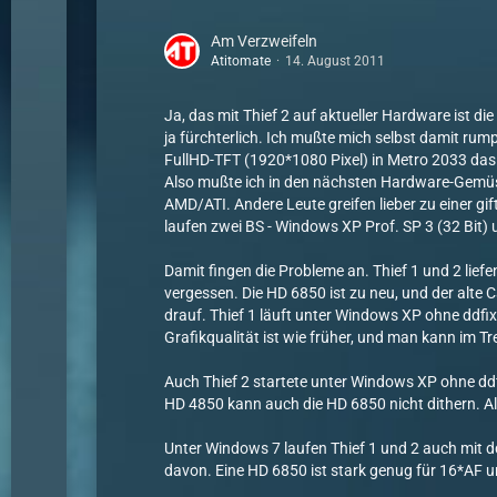
Am Verzweifeln
Atitomate
14. August 2011
Ja, das mit Thief 2 auf aktueller Hardware ist 
ja fürchterlich. Ich mußte mich selbst damit r
FullHD-TFT (1920*1080 Pixel) in Metro 2033 das V
Also mußte ich in den nächsten Hardware-Gemüse
AMD/ATI. Andere Leute greifen lieber zu einer g
laufen zwei BS - Windows XP Prof. SP 3 (32 Bit
Damit fingen die Probleme an. Thief 1 und 2 lief
vergessen. Die HD 6850 ist zu neu, und der alte 
drauf. Thief 1 läuft unter Windows XP ohne ddfix
Grafikqualität ist wie früher, und man kann im 
Auch Thief 2 startete unter Windows XP ohne ddfi
HD 4850 kann auch die HD 6850 nicht dithern. Als
Unter Windows 7 laufen Thief 1 und 2 auch mit ddfi
davon. Eine HD 6850 ist stark genug für 16*AF 