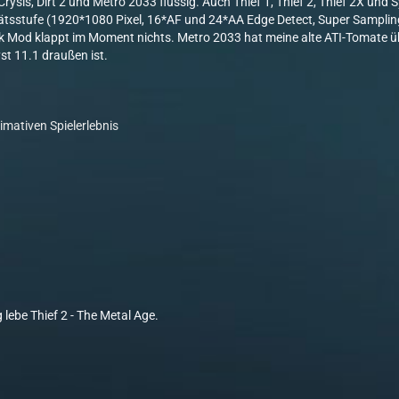
ysis, Dirt 2 und Metro 2033 flüssig. Auch Thief 1, Thief 2, Thief 2X und
ätsstufe (1920*1080 Pixel, 16*AF und 24*AA Edge Detect, Super Sampling)
rk Mod klappt im Moment nichts. Metro 2033 hat meine alte ATI-Tomate üb
st 11.1 draußen ist.
imativen Spielerlebnis
ebe Thief 2 - The Metal Age.