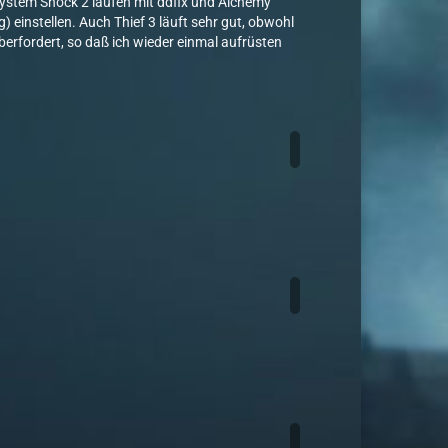
 System Shock 2 laufen mit ddfix und Alchemy
 einstellen. Auch Thief 3 läuft sehr gut, obwohl
erfordert, so daß ich wieder einmal aufrüsten