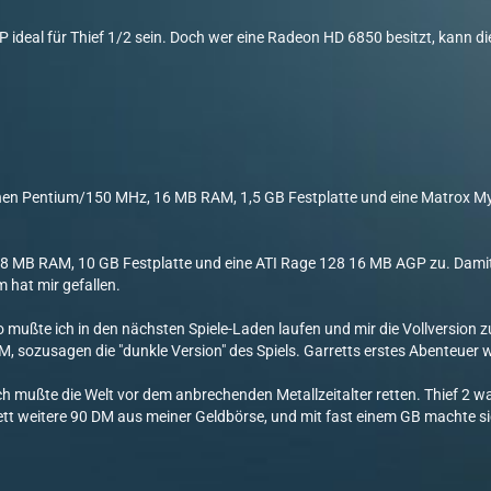
 ideal für Thief 1/2 sein. Doch wer eine Radeon HD 6850 besitzt, kann di
nen Pentium/150 MHz, 16 MB RAM, 1,5 GB Festplatte und eine Matrox Mys
28 MB RAM, 10 GB Festplatte und eine ATI Rage 128 16 MB AGP zu. Damit l
 hat mir gefallen.
 mußte ich in den nächsten Spiele-Laden laufen und mir die Vollversion 
M, sozusagen die "dunkle Version" des Spiels. Garretts erstes Abenteuer 
h mußte die Welt vor dem anbrechenden Metallzeitalter retten. Thief 2 w
ett weitere 90 DM aus meiner Geldbörse, und mit fast einem GB machte sic