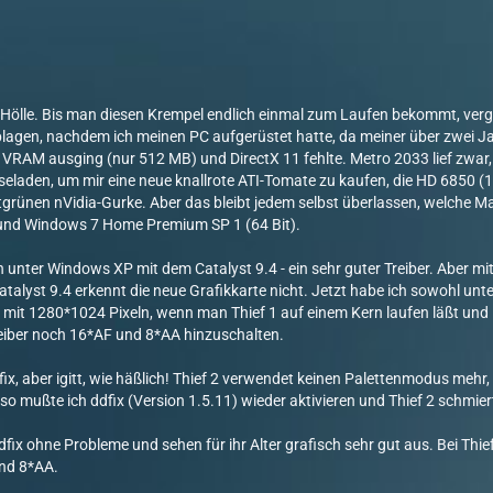
die Hölle. Bis man diesen Krempel endlich einmal zum Laufen bekommt, ver
umplagen, nachdem ich meinen PC aufgerüstet hatte, da meiner über zwei
RAM ausging (nur 512 MB) und DirectX 11 fehlte. Metro 2033 lief zwar, abe
laden, um mir eine neue knallrote ATI-Tomate zu kaufen, die HD 6850 (
iftgrünen nVidia-Gurke. Aber das bleibt jedem selbst überlassen, welche
) und Windows 7 Home Premium SP 1 (64 Bit).
en unter Windows XP mit dem Catalyst 9.4 - ein sehr guter Treiber. Aber m
Catalyst 9.4 erkennt die neue Grafikkarte nicht. Jetzt habe ich sowohl 
 mit 1280*1024 Pixeln, wenn man Thief 1 auf einem Kern laufen läßt und i
Treiber noch 16*AF und 8*AA hinzuschalten.
x, aber igitt, wie häßlich! Thief 2 verwendet keinen Palettenmodus mehr
o mußte ich ddfix (Version 1.5.11) wieder aktivieren und Thief 2 schmier
x ohne Probleme und sehen für ihr Alter grafisch sehr gut aus. Bei Thief 2 
und 8*AA.