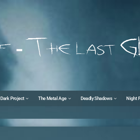
Dark Project
The Metal Age
Deadly Shadows
Night 