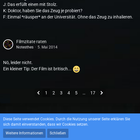
J: Das erfüllt einen mit Stolz.
K: Doktor, haben Sie das Zeug je probiert?
F: Einmal *räusper* an der Universität. Ohne das Zeug zu inhalieren.
Filmzitate raten
Notesthes
5. Mai 2014
Nö, leider nicht.
Ein kleiner Tip: Der Film ist britisch...
1
2
3
4
5
…
17
Datenschutzerklärung
Impressum
Diese Seite verwendet Cookies. Durch die Nutzung unserer Seite erklären Sie
sich damit einverstanden, dass wir Cookies setzen.
Weitere Informationen
Schließen