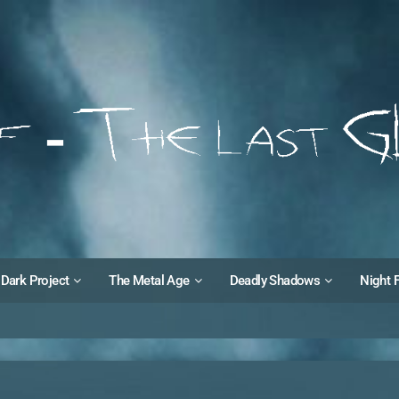
Dark Project
The Metal Age
Deadly Shadows
Night 