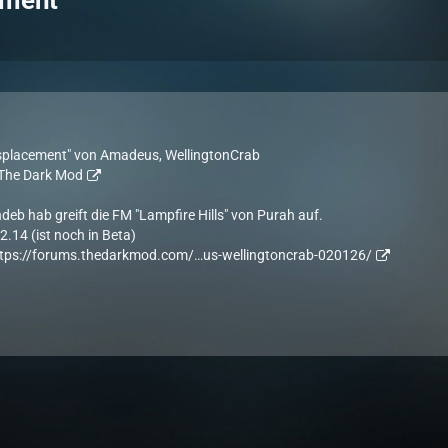
ement
splacement" von Amadeus, WellingtonCrab
| The Dark Mod
deb hab greift die FM "Lampfire Hills" von Purah auf.
2.14 (ist noch in Beta)
tps://forums.thedarkmod.com/…us-wellingtoncrab-020126/