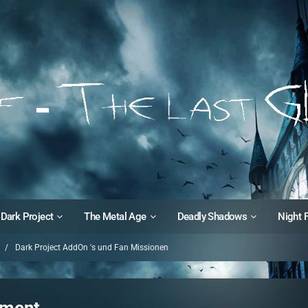
Dark Project
The Metal Age
Deadly Shadows
Night 
Dark Project AddOn 's und Fan Missionen