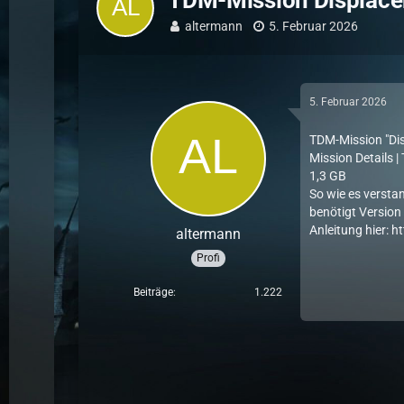
TDM-Mission Displac
altermann
5. Februar 2026
5. Februar 2026
TDM-Mission "Di
Mission Details 
1,3 GB
So wie es verstan
benötigt Version 
Anleitung hier:
ht
altermann
Profi
Beiträge
1.222