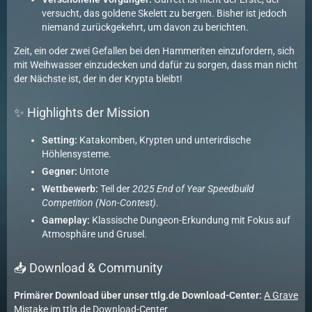
versucht, das goldene Skelett zu bergen. Bisher ist jedoch
niemand zurückgekehrt, um davon zu berichten.
Zeit, ein oder zwei Gefallen bei den Hammeriten einzufordern, sich
mit Weihwasser einzudecken und dafür zu sorgen, dass man nicht
der Nächste ist, der in der Krypta bleibt!
✨ Highlights der Mission
Setting:
Katakomben, Krypten und unterirdische
Höhlensysteme.
Gegner:
Untote
Wettbewerb:
Teil der
2025 End of Year Speedbuild
Competition (Non-Contest)
.
Gameplay:
Klassische Dungeon-Erkundung mit Fokus auf
Atmosphäre und Grusel.
📥 Download & Community
Primärer Download über unser ttlg.de Download-Center:
A Grave
Mistake im ttlg.de Download-Center