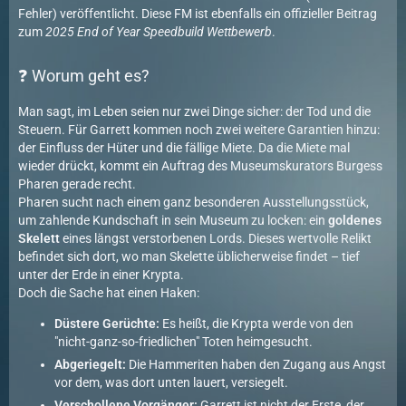
Fehler) veröffentlicht. Diese FM ist ebenfalls ein offizieller Beitrag
zum
2025 End of Year Speedbuild Wettbewerb
.
❓ Worum geht es?
Man sagt, im Leben seien nur zwei Dinge sicher: der Tod und die
Steuern. Für Garrett kommen noch zwei weitere Garantien hinzu:
der Einfluss der Hüter und die fällige Miete. Da die Miete mal
wieder drückt, kommt ein Auftrag des Museumskurators Burgess
Pharen gerade recht.
Pharen sucht nach einem ganz besonderen Ausstellungsstück,
um zahlende Kundschaft in sein Museum zu locken: ein
goldenes
Skelett
eines längst verstorbenen Lords. Dieses wertvolle Relikt
befindet sich dort, wo man Skelette üblicherweise findet – tief
unter der Erde in einer Krypta.
Doch die Sache hat einen Haken:
Düstere Gerüchte:
Es heißt, die Krypta werde von den
"nicht-ganz-so-friedlichen" Toten heimgesucht.
Abgeriegelt:
Die Hammeriten haben den Zugang aus Angst
vor dem, was dort unten lauert, versiegelt.
Verschollene Vorgänger:
Garrett ist nicht der Erste, der