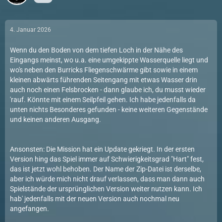
4. Januar 2026
Wenn du den Boden von dem tiefen Loch in der Nähe des
Eingangs meinst, wo u.a. eine umgekippte Wasserquelle liegt und
wo's neben den Burricks Fliegenschwärme gibt sowie in einem
kleinen abwärts führenden Seitengang mit etwas Wasser drin
auch noch einen Felsbrocken - dann glaube ich, du musst wieder
'rauf. Könnte mit einem Seilpfeil gehen. Ich habe jedenfalls da
unten nichts Besonderes gefunden - keine weiteren Gegenstände
und keinen anderen Ausgang.
Ansonsten: Die Mission hat ein Update gekriegt. In der ersten
Version hing das Spiel immer auf Schwierigkeitsgrad "Hart" fest,
das ist jetzt wohl behoben. Der Name der Zip-Datei ist derselbe,
aber ich würde mich nicht drauf verlassen, dass man dann auch
Spielstände der ursprünglichen Version weiter nutzen kann. Ich
hab' jedenfalls mit der neuen Version auch nochmal neu
angefangen.