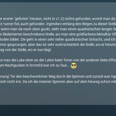
er ersten "gefixten" Version, nicht in v1.2) nichts gefunden, womit man da
rte 'runter fiel, auch gefunden. Irgendwo entlang des Weges zu dieser St
wenn man da nach oben guckt, sieht man einen quadratischen langen Sc
 Skelettierten beschriebene Stelle, wo man eine goldfarbene Metalltür öff
Boden bildet. Die geht in einen sehr tiefen quadratischen Schacht, und i
unter gesprungen, aber das ist sehr wahrscheinlich die Stelle, wo er hinun
eg von der Stelle, wo er nun liegt.
 man die Luke oben an der Leiter beim Toten von der anderen Seite öffnen
um Nachgucken in DromEd war ich zu faul...
ohnung" für den beschwerlichen Weg durch die Spinnen und zurück war i
ich nicht irre. Da ich die meisten Spinnen aber auf dem hinweg schon mit