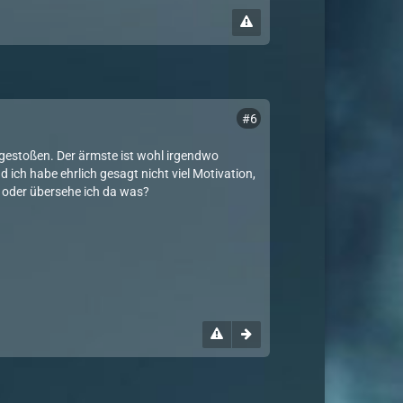
#6
f gestoßen. Der ärmste ist wohl irgendwo
d ich habe ehrlich gesagt nicht viel Motivation,
 oder übersehe ich da was?