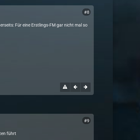
#8
seits: Für eine Erstlings-FM gar nicht mal so
#9
ten führt