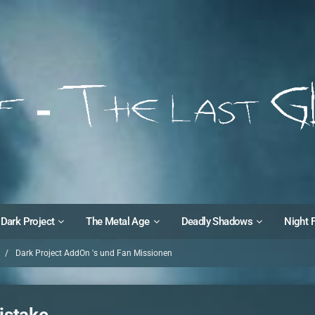
Dark Project
The Metal Age
Deadly Shadows
Night 
Dark Project AddOn 's und Fan Missionen