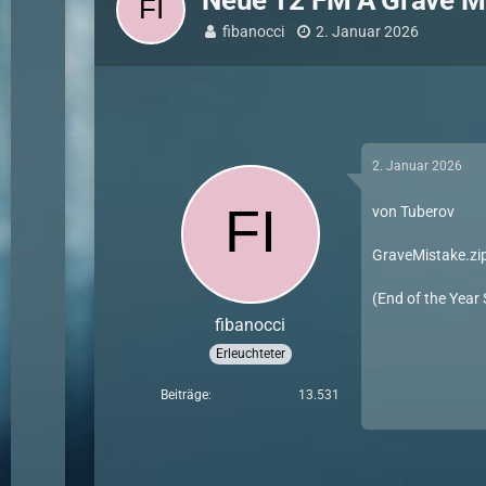
Neue T2 FM A Grave M
fibanocci
2. Januar 2026
2. Januar 2026
von Tuberov
GraveMistake.zi
(End of the Year
fibanocci
Erleuchteter
Beiträge
13.531