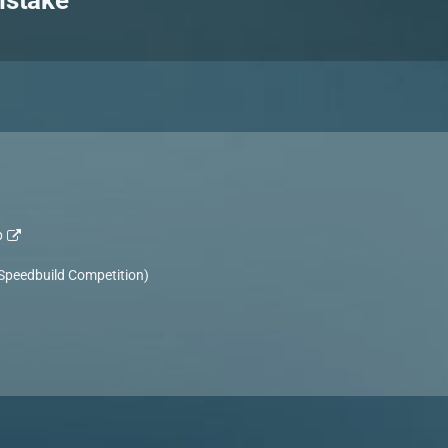
istake
p
 Speedbuild Competition)