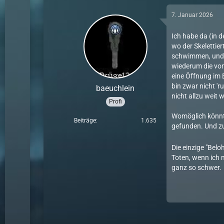
7. Januar 2026
Ich habe da (in d
wo der Skelettie
schwimmen, und 
wiederum die vom
eine Öffnung im 
bin zwar nicht 'r
baeuchlein
nicht allzu weit w
Profi
Womöglich könnte
Beiträge
1.635
gefunden. Und z
Die einzige "Bel
Toten, wenn ich m
ganz so schwer.