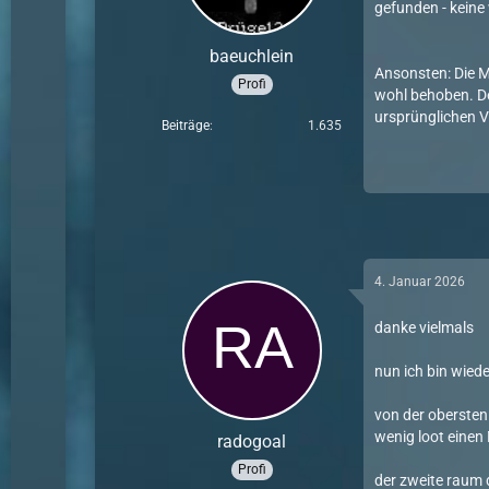
gefunden - kein
baeuchlein
Ansonsten: Die Mi
Profi
wohl behoben. De
ursprünglichen V
Beiträge
1.635
4. Januar 2026
danke vielmals
nun ich bin wied
von der obersten
wenig loot einen
radogoal
Profi
der zweite raum 