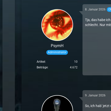
8. Januar 2026
Of
Tja, das habe ic
schlecht. Nur mi
PsymH
Administrator
Artikel
10
Beiträge
4.672
9. Januar 2026
So, ich hab' jetz