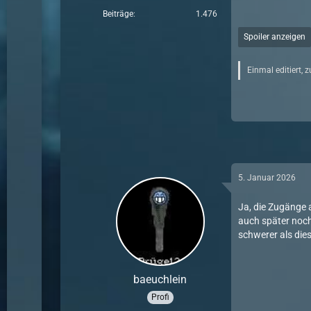
Beiträge
1.476
Spoiler anzeigen
Einmal editiert, 
5. Januar 2026
Ja, die Zugänge 
auch später noch
schwerer als dies
baeuchlein
Profi