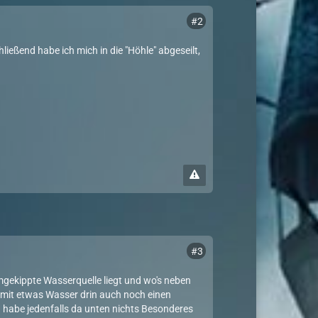
#2
ießend habe ich mich in die "Höhle" abgeseilt,
#3
gekippte Wasserquelle liegt und wo's neben
 mit etwas Wasser drin auch noch einen
ch habe jedenfalls da unten nichts Besonderes