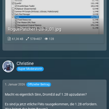
RoguePatcher1-28-3_01.jpg
61,36 kB
578×407
128
Christine
Super Moderatorin
1. Januar 2026
Offizieller Beitrag
Macht es eigentlich Sinn, DromEd auf 1.28 upzudaten?
Es sind ja jetzt etliche FMs rausgekommen, die 1.28 erfordern.