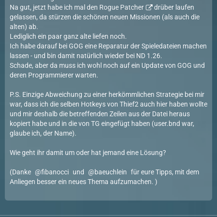
Na gut, jetzt habe ich mal den
Rogue Patcher
drüber laufen
gelassen, da stürzen die schönen neuen Missionen (als auch die
alten) ab.
Lediglich ein paar ganz alte liefen noch.
Ich habe darauf bei GOG eine Reparatur der Spieledateien machen
lassen - und bin damit natürlich wieder bei ND 1.26.
Schade, aber da muss ich wohl noch auf ein Update von GOG und
deren Programmierer warten.
P.S. Einzige Abweichung zu einer herkömmlichen Strategie bei mir
war, dass ich die selben Hotkeys von Thief2 auch hier haben wollte
und mir deshalb die betreffenden Zeilen aus der Datei heraus
kopiert habe und in die von TG eingefügt haben (user.bnd war,
glaube ich, der Name).
Wie geht ihr damit um oder hat jemand eine Lösung?
(Danke
fibanocci
und
baeuchlein
für eure Tipps, mit dem
Anliegen besser ein neues Thema aufzumachen. )