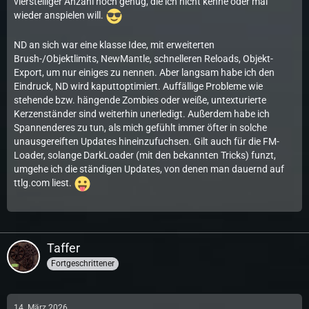
vierstelliger Anzahl noch genug, die ich nicht kenne oder mal
wieder anspielen will.
ND an sich war eine klasse Idee, mit erweiterten
Brush-/Objektlimits, NewMantle, schnelleren Reloads, Objekt-
Export, um nur einiges zu nennen. Aber langsam habe ich den
Eindruck, ND wird kaputtoptimiert. Auffällige Probleme wie
stehende bzw. hängende Zombies oder weiße, untexturierte
Kerzenständer sind weiterhin unerledigt. Außerdem habe ich
Spannenderes zu tun, als mich gefühlt immer öfter in solche
unausgereiften Updates hineinzufuchsen. Gilt auch für die FM-
Loader, solange DarkLoader (mit den bekannten Tricks) funzt,
umgehe ich die ständigen Updates, von denen man dauernd auf
ttlg.com liest.
Taffer
Fortgeschrittener
14. März 2026