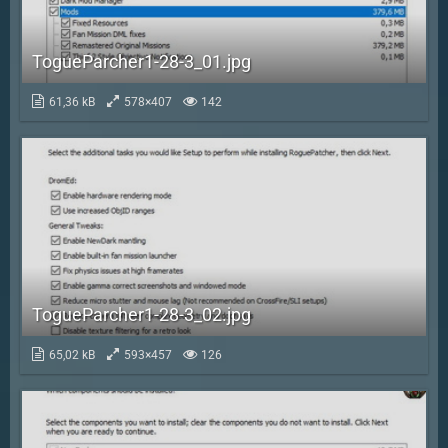
TogueParcher1-28-3_01.jpg
61,36 kB
578×407
142
TogueParcher1-28-3_02.jpg
65,02 kB
593×457
126