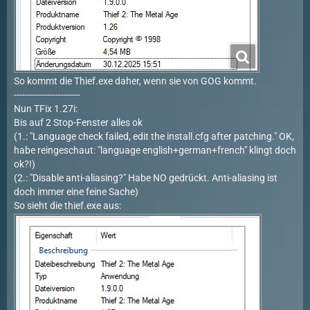
So kommt die Thief.exe daher, wenn sie von GOG kommt.
------------------------
Nun TFix 1.27i:
Bis auf 2 Stop-Fenster alles ok
(1.: "Language check failed, edit the install.cfg after patching." OK,
habe reingeschaut: "language english+german+french" klingt doch
ok?!)
(2.: "Disable anti-aliasing?" Habe NO gedrückt. Anti-aliasing ist
doch immer eine feine Sache)
So sieht die thief.exe aus: