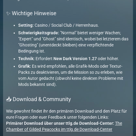
✨ Wichtige Hinweise
Setting:
Casino / Social Club / Herrenhaus.
Schwierigkeitsgrade:
"Normal" bietet weniger Wachen;
"Expert" und "Ghost" sind identisch, wobei bei letzterem das
"Ghosting" (unentdeckt bleiben) eine verpflichtende
Bedingung ist.
Technik:
Erfordert
New Dark Version 1.27
oder höher.
Grafik:
Es wird empfohlen, alle Grafik-Mods oder Textur-
Packs zu deaktivieren, um die Mission so zu erleben, wie
vom Autor gedacht (obwohl keine direkten Probleme mit
Mods bekannt sind).
📥 Download & Community
Wie gewohnt findet ihr den primären Download und den Platz für
eure Fragen oder euer Feedback unter folgenden Links:
Primärer Download über unser ttlg.de Download-Center:
The
Chamber of Gilded Peacocks im ttlg.de Download-Center