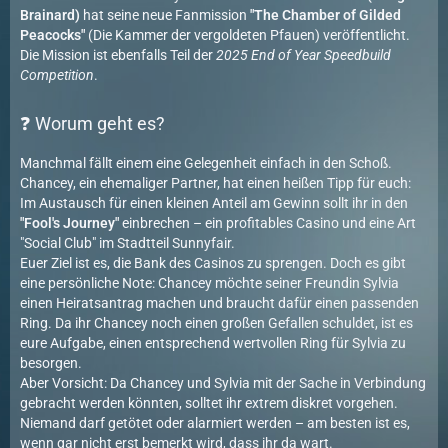
Brainard)
hat seine neue Fanmission
"The Chamber of Gilded
Peacocks"
(Die Kammer der vergoldeten Pfauen) veröffentlicht.
Die Mission ist ebenfalls Teil der
2025 End of Year Speedbuild
Competition
.
❓ Worum geht es?
Manchmal fällt einem eine Gelegenheit einfach in den Schoß.
Chancey, ein ehemaliger Partner, hat einen heißen Tipp für euch:
Im Austausch für einen kleinen Anteil am Gewinn sollt ihr in den
"Fool's Journey"
einbrechen – ein profitables Casino und eine Art
"Social Club" im Stadtteil Sunnyfair.
Euer Ziel ist es, die Bank des Casinos zu sprengen. Doch es gibt
eine persönliche Note: Chancey möchte seiner Freundin Sylvia
einen Heiratsantrag machen und braucht dafür einen passenden
Ring. Da ihr Chancey noch einen großen Gefallen schuldet, ist es
eure Aufgabe, einen entsprechend wertvollen Ring für Sylvia zu
besorgen.
Aber Vorsicht: Da Chancey und Sylvia mit der Sache in Verbindung
gebracht werden könnten, solltet ihr extrem diskret vorgehen.
Niemand darf getötet oder alarmiert werden – am besten ist es,
wenn gar nicht erst bemerkt wird, dass ihr da wart.