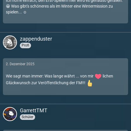
Ich hoffe einfach, den Erst-Spielern hier wird es genauso gefallen.
😁 Was gibt's schöneres als im Winter eine Wintermission zu
spielen... ☺️
zappenduster
Profi
2. Dezember 2025
Wie sagt man immer: Was lange währt ... von mir
lichen
Glückwunsch zur Veröffentlichung der FM!!!
GarrettTMT
Schüler