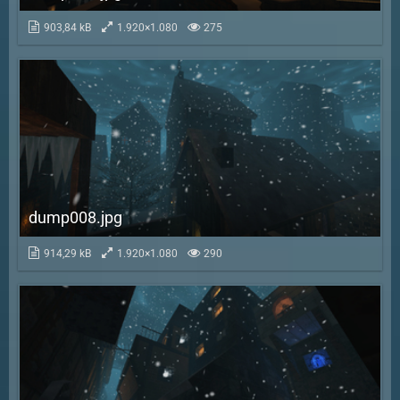
903,84 kB
1.920×1.080
275
dump008.jpg
914,29 kB
1.920×1.080
290