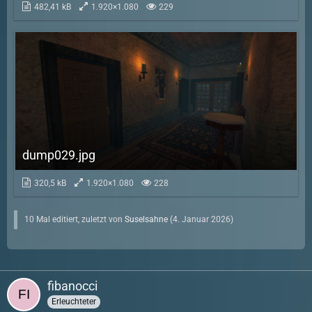
482,41 kB
1.920×1.080
229
dump029.jpg
320,5 kB
1.920×1.080
228
10 Mal editiert, zuletzt von
Suselsahne
(
4. Januar 2026
)
fibanocci
Erleuchteter