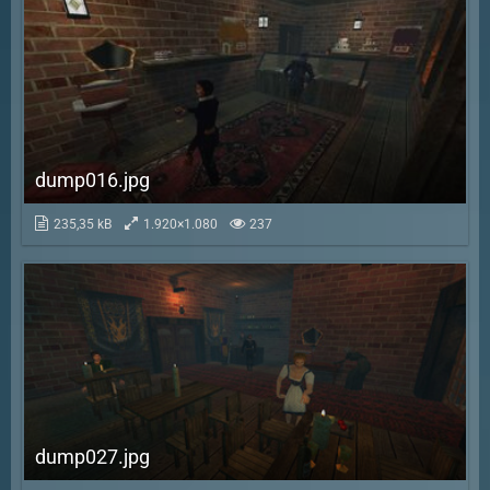
dump016.jpg
235,35 kB
1.920×1.080
237
dump027.jpg