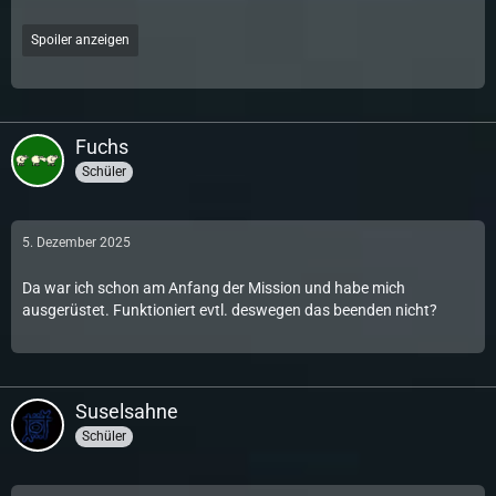
Spoiler anzeigen
Fuchs
Schüler
5. Dezember 2025
Da war ich schon am Anfang der Mission und habe mich
ausgerüstet. Funktioniert evtl. deswegen das beenden nicht?
Suselsahne
Schüler