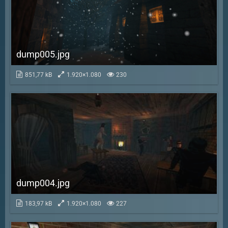
dump005.jpg
851,77 kB
1.920×1.080
230
dump004.jpg
183,97 kB
1.920×1.080
227