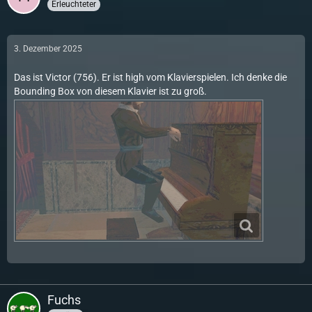
Erleuchteter
3. Dezember 2025
Das ist Victor (756). Er ist high vom Klavierspielen. Ich denke die
Bounding Box von diesem Klavier ist zu groß.
Fuchs