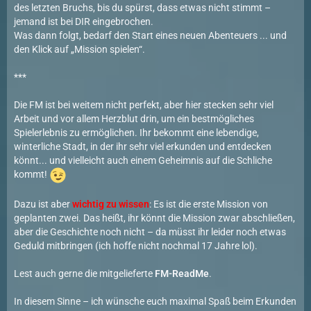
des letzten Bruchs, bis du spürst, dass etwas nicht stimmt –
jemand ist bei DIR eingebrochen.
Was dann folgt, bedarf den Start eines neuen Abenteuers ... und
den Klick auf „Mission spielen“.
***
Die FM ist bei weitem nicht perfekt, aber hier stecken sehr viel
Arbeit und vor allem Herzblut drin, um ein bestmögliches
Spielerlebnis zu ermöglichen. Ihr bekommt eine lebendige,
winterliche Stadt, in der ihr sehr viel erkunden und entdecken
könnt... und vielleicht auch einem Geheimnis auf die Schliche
kommt!
Dazu ist aber
wichtig zu wissen
: Es ist die erste Mission von
geplanten zwei. Das heißt, ihr könnt die Mission zwar abschließen,
aber die Geschichte noch nicht – da müsst ihr leider noch etwas
Geduld mitbringen (ich hoffe nicht nochmal 17 Jahre lol).
Lest auch gerne die mitgelieferte
FM-ReadMe
.
In diesem Sinne – ich wünsche euch maximal Spaß beim Erkunden