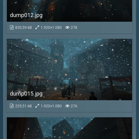
dump012.jpg
830,59 kB
1.920×1.080
278
dump015.jpg
229,51 kB
1.920×1.080
276