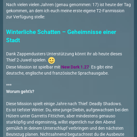
Nach vielen vielen Jahren (genau genommen: 17) ist heute der Tag
gekommen, an dem ich euch meine erste eigene T2-Fanmission
zur Verfügung stelle:
Winterliche Schatten – Geheimnisse einer
Stadt
Dank Zappendusters Unterstützung könnt ihr ab heute dieses
Thief 2-Juwel spielen.
Diese Mission ist spielbar mit
New Dark 1.27
. Es gibt eine
deutsche, englische und französische Sprachausgabe.
***
Worum geht's?
Diese Mission spielt einige Jahre nach Thief: Deadly Shadows.
Es ist tiefster Winter. Du, eine junge Diebin, aufgewachsen bei den
Hütern unter Garretts Fittichen, aber mindestens genauso
sturköpfig und eigensinnig, willst eigentlich nur den Abend
gemülich in deinem Unterschlupf verbringen und den nächsten
Beutezug planen. Nichtsahnend begutachtest du die Ausbeute