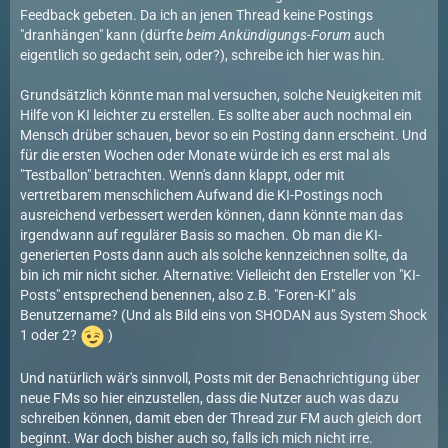
Feedback gebeten. Da ich an jenen Thread keine Postings
"dranhängen" kann (dürfte
beim Ankündigungs-Forum
auch
eigentlich so gedacht sein, oder?), schreibe ich hier was hin.
Grundsätzlich könnte man mal versuchen, solche Neuigkeiten mit
Hilfe von KI leichter zu erstellen. Es sollte aber auch nochmal ein
Mensch drüber schauen, bevor so ein Posting dann erscheint. Und
für die ersten Wochen oder Monate würde ich es erst mal als
"Testballon" betrachten. Wenn's dann klappt, oder mit
vertretbarem menschlichem Aufwand die KI-Postings noch
ausreichend verbessert werden können, dann könnte man das
irgendwann auf regulärer Basis so machen. Ob man die KI-
generierten Posts dann auch als solche kennzeichnen sollte, da
bin ich mir nicht sicher. Alternative: Vielleicht den Ersteller von "KI-
Posts" entsprechend benennen, also z.B. "Foren-KI" als
Benutzername? (Und als Bild eins von SHODAN aus System Shock
1 oder 2?
)
Und natürlich wär's sinnvoll, Posts mit der Benachrichtigung über
neue FMs so hier einzustellen, dass die Nutzer auch was dazu
schreiben können, damit eben der Thread zur FM auch gleich dort
beginnt. War doch bisher auch so, falls ich mich nicht irre.