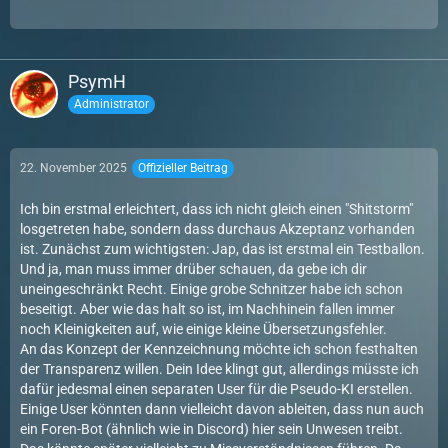
PsymH
Administrator
22. November 2025
Offizieller Beitrag
Ich bin erstmal erleichtert, dass ich nicht gleich einen "Shitstorm"
losgetreten habe, sondern dass durchaus Akzeptanz vorhanden
ist. Zunächst zum wichtigsten: Jap, das ist erstmal ein Testballon.
Und ja, man muss immer drüber schauen, da gebe ich dir
uneingeschränkt Recht. Einige grobe Schnitzer habe ich schon
beseitigt. Aber wie das halt so ist, im Nachhinein fallen immer
noch Kleinigkeiten auf, wie einige kleine Übersetzungsfehler.
An das Konzept der Kennzeichnung möchte ich schon festhalten
der Transparenz willen. Dein Idee klingt gut, allerdings müsste ich
dafür jedesmal einen separaten User für die Pseudo-KI erstellen.
Einige User könnten dann vielleicht davon ableiten, dass nun auch
ein Foren-Bot (ähnlich wie in Discord) hier sein Unwesen treibt.