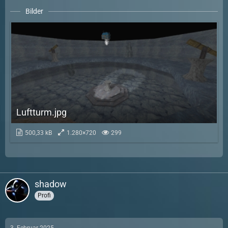
Bilder
Luftturm.jpg
500,33 kB
1.280×720
299
shadow
Profi