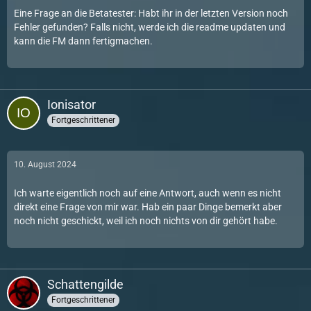
fiction_6: "Bezahl dich fr deine Arbeit selber: Nimm mindestens
Eine Frage an die Betatester: Habt ihr in der letzten Version noch
2800 an dich."
Fehler gefunden? Falls nicht, werde ich die readme updaten und
text_6: "Mache Beute im Wert von 2800."
kann die FM dann fertigmachen.
fiction_7: "Sei diskret und tte keine Zivilisten."
text_7: "Tte keine Zivilisten."
fiction_8: "Hinterlasse kein Blutbad: Tte weder Zivilisten noch
Wachen."
Ionisator
text_8: "Tte weder Zivilisten noch Wachen."
fiction_9: "Entkomme deinen Gegnern und kehre an einem Stck
Fortgeschrittener
zum Ausgangspunkt zurck."
text_9: "Kehre zum Ausgangspunkt zurck."
10. August 2024
Ich warte eigentlich noch auf eine Antwort, auch wenn es nicht
direkt eine Frage von mir war. Hab ein paar Dinge bemerkt aber
noch nicht geschickt, weil ich noch nichts von dir gehört habe.
Schattengilde
Fortgeschrittener