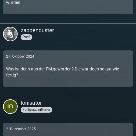
würden.
zappenduster
Profi
27. Oktober 2024
Was ist denn aus der FM geworden? Die war doch so gut wie
fertig?
Ionisator
Fortgeschrittener
2. Dezember 2025