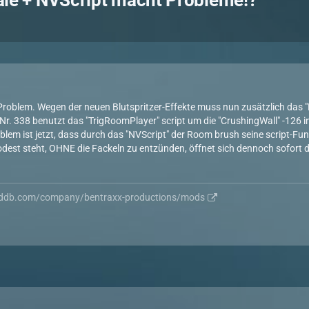
rale + NVScript macht Probleme!?
roblem. Wegen der neuen Blutspritzer-Effekte muss nun zusätzlich das "
r. 338 benutzt das "TrigRoomPlayer" script um die "CrushingWall" -126 
blem ist jetzt, dass durch das "NVScript" der Room brush seine script-Fun
dest steht, OHNE die Fackeln zu entzünden, öffnet sich dennoch sofort d
ddb.com/company/bentraxx-productions/mods