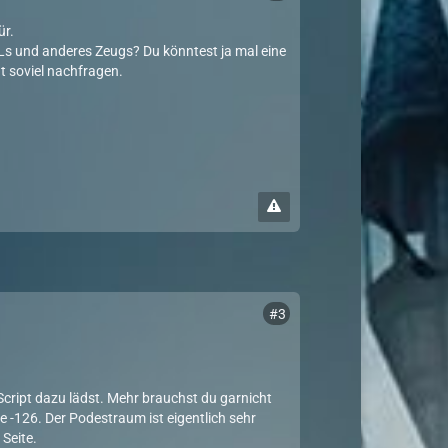
ür.
MLs und anderes Zeugs? Du könntest ja mal eine
 soviel nachfragen.
#3
Script dazu lädst. Mehr brauchst du garnicht
 -126. Der Podestraum ist eigentlich sehr
 Seite.