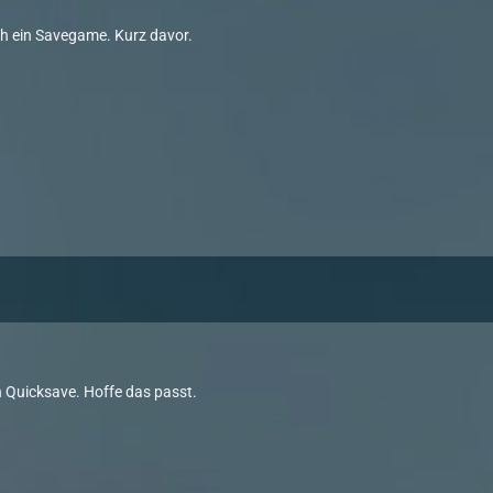
h ein Savegame. Kurz davor.
en Quicksave. Hoffe das passt.