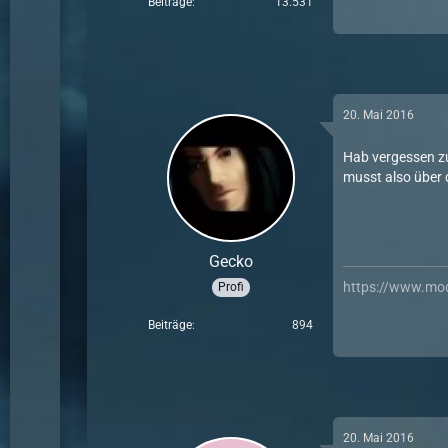
Beiträge
13.531
20. Mai 2016
Hab vergessen zu
musst also über d
Gecko
https://www.mo
Profi
Beiträge
894
20. Mai 2016