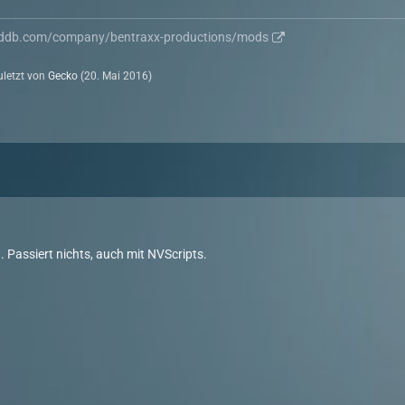
ddb.com/company/bentraxx-productions/mods
zuletzt von
Gecko
(
20. Mai 2016
)
 Passiert nichts, auch mit NVScripts.