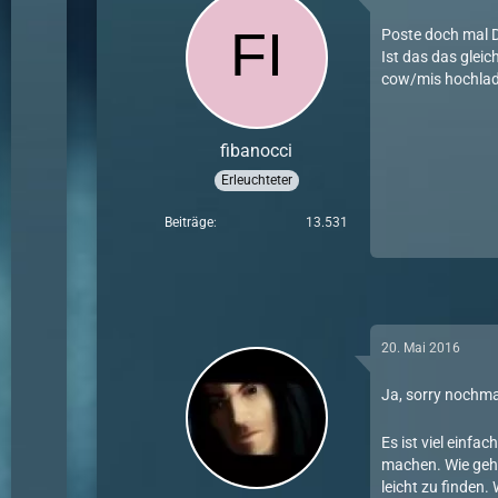
Poste doch mal D
Ist das das glei
cow/mis hochlad
fibanocci
Erleuchteter
Beiträge
13.531
20. Mai 2016
Ja, sorry nochma
Es ist viel einf
machen. Wie geha
leicht zu finden.