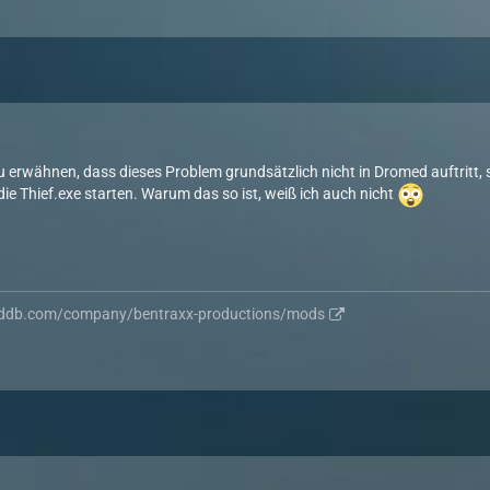
 erwähnen, dass dieses Problem grundsätzlich nicht in Dromed auftritt, s
ie Thief.exe starten. Warum das so ist, weiß ich auch nicht
ddb.com/company/bentraxx-productions/mods