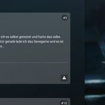
#9
 ich es selbst getestet und hatte das selbe
etzt gerade lade ich das Savegame und es ist
s...
#10