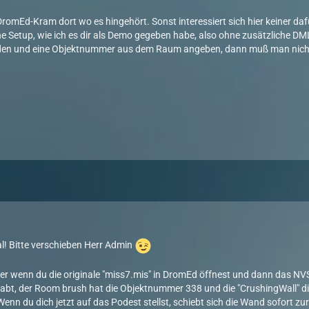
romEd-Kram dort wo es hingehört. Sonst interessiert sich hier keiner daf
che Setup, wie ich es dir als Demo gegeben habe, also ohne zusätzliche D
en und eine Objektnummer aus dem Raum angeben, dann muß man nicht
l! Bitte verschieben Herr Admin
acher wenn du die originale "miss7.mis" in DromEd öffnest und dann das NV
bt, der Room brush hat die Objektnummer 338 und die "CrushingWall" die
 Wenn du dich jetzt auf das Podest stellst, schiebt sich die Wand sofort zur