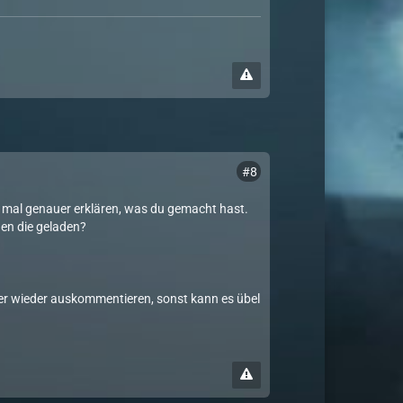
#8
 mal genauer erklären, was du gemacht hast.
en die geladen?
er wieder auskommentieren, sonst kann es übel