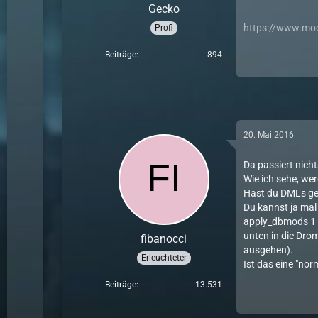
Gecko
https://www.mo
Profi
Beiträge
894
20. Mai 2016
Da passiert nich
Wie ich sehe, we
Hast du DMLs g
Du kannst ja mal
apply_dbmods 1
unten in die Dro
fibanocci
ausgehen).
Erleuchteter
Ist das eine "nor
Beiträge
13.531