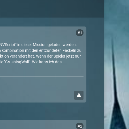
#1
NVScript" in dieser Mission geladen werden.
in kombination mit den entzündeten Fackeln zu
ktion verändert hat. Wenn der Spieler jetzt nur
ie "CrushingWall". Wie kann ich das
#2