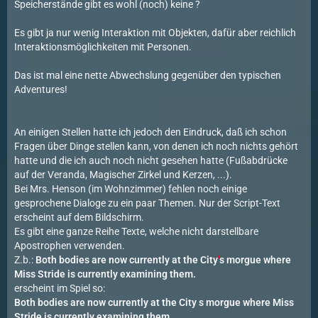
Speicherstände gibt es wohl (noch) keine ?
Es gibt ja nur wenig Interaktion mit Objekten, dafür aber reichlich
Interaktionsmöglichkeiten mit Personen.
Das ist mal eine nette Abwechslung gegenüber den typischen
Adventures!
An einigen Stellen hatte ich jedoch den Eindruck, daß ich schon
Fragen über Dinge stellen kann, von denen ich noch nichts gehört
hatte und die ich auch noch nicht gesehen hatte (Fußabdrücke
auf der Veranda, Magischer Zirkel und Kerzen, ...).
Bei Mrs. Henson (im Wohnzimmer) fehlen noch einige
gesprochene Dialoge zu ein paar Themen. Nur der Script-Text
erscheint auf dem Bildschirm.
Es gibt eine ganze Reihe Texte, welche nicht darstellbare
Apostrophen verwenden.
Z.b.:
Both bodies are now currently at the City
’
s morgue where
Miss Stride is currently examining them.
erscheint im Spiel so:
Both bodies are now currently at the City s morgue where Miss
Stride is currently examining them.