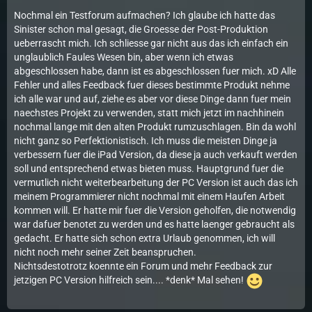
Nochmal ein Testforum aufmachen? Ich glaube ich hatte das
Sinister schon mal gesagt, die Groesse der Post-Produktion
ueberrascht mich. Ich schliesse gar nicht aus das ich einfach ein
unglaublich Faules Wesen bin, aber wenn ich etwas
abgeschlossen habe, dann ist es abgeschlossen fuer mich. xD Alle
Fehler und alles Feedback fuer dieses bestimmte Produkt nehme
ich alle war und auf, ziehe es aber vor diese Dinge dann fuer mein
naechstes Projekt zu verwenden, statt mich jetzt im nachhinein
nochmal lange mit den alten Produkt rumzuschlagen. Bin da wohl
nicht ganz so Perfektionistisch. Ich muss die meisten Dinge ja
verbessern fuer die iPad Version, da diese ja auch verkauft werden
soll und entsprechend etwas bieten muss. Hauptgrund fuer die
vermutlich nicht weiterbearbeitung der PC Version ist auch das ich
meinem Programmierer nicht nochmal mit einem Haufen Arbeit
kommen will. Er hatte mir fuer die Version geholfen, die notwendig
war dafuer benotet zu werden und es hatte laenger gebraucht als
gedacht. Er hatte sich schon extra Urlaub genommen, ich will
nicht noch mehr seiner Zeit beanspruchen.
Nichtsdestotrotz koennte ein Forum und mehr Feedback zur
jetzigen PC Version hilfreich sein.... *denk* Mal sehen!