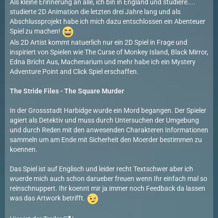
Als kleine Erinnerung an alle, ich bin in England und studiere....
studierte 2D Animation die letzten drei Jahre lang und als
Abschlussprojekt habe ich mich dazu entschlossen ein Abenteuer
Spiel zu machen!
Als 2D Artist kommt natuerlich nur ein 2D Spiel in Frage und
inspiriert von Spielen wie The Curse of Monkey Island, Black Mirror,
Edna Bricht Aus, Machenarium und mehr habe ich ein Mystery
Adventure Point and Click Spiel erschaffen.
The Stride Files - The Square Murder
In der Grossstadt Harbidge wurde ein Mord begangen. Der Spieler
agiert als Detektiv und muss durch Untersuchen der Umgebung
und durch Reden mit den anwesenden Charakteren Informationen
sammeln um am Ende mit Sicherheit den Moerder bestimmen zu
koennen.
Das Spiel ist auf Englisch und leider recht Textschwer aber ich
wuerde mich auch schon darueber freuen wenn Ihr einfach mal so
reinschnuppert. Ihr koennt mir ja immer noch Feedback da lassen
was das Artwork betrifft.