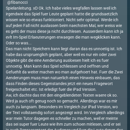
fibanocci
Spielanleitung. xD Ok. Ich habe vieles wegfallen lassen weil ich
irgendwie das Spiel fuer Leute geplant hatte die grundsaetzlich
wissen wie so etwas funktioniert. Nicht sehr optimal. Werde ich
auf jeden Fall nicht auslassen beim naechsten Mal, wer weiss wie
es geht der muss diese ja nicht durchlesen. Ausserdem kann ich ja
evlt Im-Spiel Erlaeuterungen erwaegen die man wegklicken kann.
Oder so was...
Das man nicht Speichern kann liegt daran das es unnoetig ist. Ich
habe das urspruenglich geplant, aber weil es nur ein oder zwei
Objekte gibt die eine Aenderung ausloesen hielt ich es fuer
unnoetig. Man kann das Spiel schliessen und oeffnen und
Gefuehlt da weiter machen wo man aufgehoert hat. Fuer die Zwei
Aenderungen muss man natuerlich einen Hinweis einbauen, das
dass Finden dieses Gegenstandes jetzt ein neues Fragewort
freigeschaltet etc. Ist erledigt fuer die iPad Version.
Aw, ich dachte das mit den eingeblendeten Texten waere ok so.
Wird ja auch oft genug noch so gemacht. Allerdings war es mir
auch zu langsam. Besonders im Vergleich zur iPad Version, wo
der Text vollstaendig sofort angezeigt wird. Im Vergleich allerdings
war mein Tutor dagegen es schneller zu machen, weil er meinte
das sei super fuer Leute wie ihm zum schoen mitlesen, und er sei