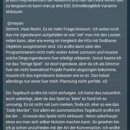
ja auch Repraesentant der Audience und fuer die Leute denen das
zu langsam ist kann man ja eine ESC Schnellwegklick-Variante
einbauen.
mayan
Stimmt. Hast Recht. Es ist mehr Frage/Antwort. Ich weiss noch
das mir irgendwann aufgefallen ist wie "viel" man mit den Leuten
reden kann, aber wie wenig im Vergleich die HGs mit findbaren
Objekten ausgestatten sind. Ich wollte dann aber den
Programmierern nicht mehr weiter Arbeit zumuten und musste
solche Dinge irgendwann fuer erledigt erklaeren. Sonst haette ich
nie das "fertige Spiel". Ist doof irgendwie, aber da ich als Director
fuer ein nicht beendeted Projekt Punkte abgezogen bekomme,
musste ich das irgendwann belassen wie es ist. Das heisst
allerdings nur eines fuer mich: Plannung nicht perfekt. xD
Ein Tagebuch wollte ich nicht einfuegen. Ich hatte das natuerlich
auch ueberlegt, aber da das Spiel so "klein" ist fand ich es
unnoetig. Es ist nicht viel zum merken, finde ich, eher so wie das
"Daily Murder". Vor allem ein automatisches Tagebuch wollte ich
bei der ... Groesse des Spiels nicht einbauen. Wenn ueberhaupt
eines wo man sich selber Notizen machen kann. So gesehen bin
ich ja schon unzufrieden mit der Art der Konversation. Ich wollte