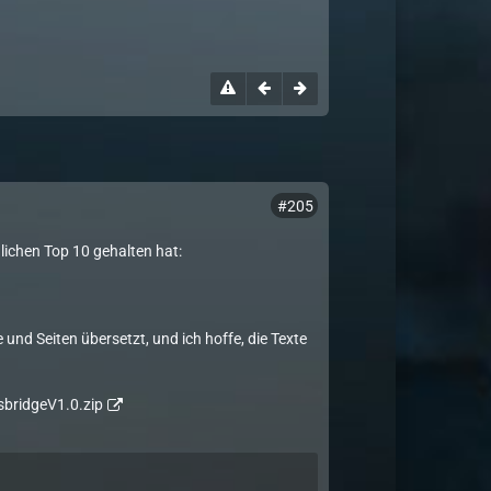
#205
nlichen Top 10 gehalten hat:
 und Seiten übersetzt, und ich hoffe, die Texte
bridgeV1.0.zip