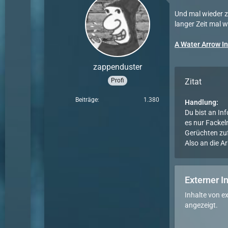
Und mal wieder zw
langer Zeit mal 
A Water Arrow In
zappenduster
Profi
Zitat
Beiträge
1.380
Handlung:
Du bist an In
es nur Fackel
Gerüchten zuf
Also an die Ar
Externer I
Inhalte von e
angezeigt.