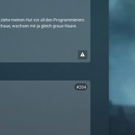
ziehe meinen Hut vor all den Programmierern.
aue, wachsen mir ja gleich graue Haare.
#204