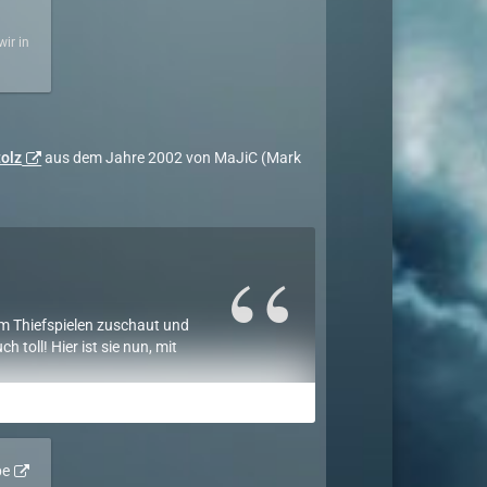
ir in
tolz
aus dem Jahre 2002 von MaJiC (Mark
im Thiefspielen zuschaut und
 toll! Hier ist sie nun, mit
 Doku. Viel Spaß damit!
atzsammlung in der Turmgalerie
be
es ist übrig: Ein Gemälde namens