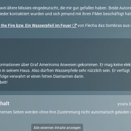
ei ältere Missies eingedeutscht, die mir gut gefallen haben. Beide Autor
wieder kontaktiert wurden und sich jemand mit ihren FMen beschäftigt hat
 the Fire bzw. Ein Wasserpfeil im Feuer
von Flecha das Sombras aus 
formationen über Graf Ameriroms Anwesen gekommen. Er mag keine elekt
n in seinem Haus. Also dürften Wasserpfeile sehr nützlich sein. Er verfüg
olge verwahrt er einen fetten Diamanten darin.
beit!
nhalt
youtu.
xternen Seiten werden ohne Ihre Zustimmung nicht automatisch geladen
Alle externen Inhalte anzeigen