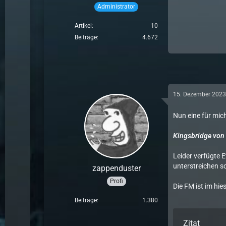
Administrator
Artikel
10
Beiträge
4.672
15. Dezember 202
Nun eine für mich
Kingsbridge von
Leider verfügte E
unterstreichen s
zappenduster
Profi
Die FM ist im hi
Beiträge
1.380
Zitat