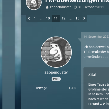
FM-Übersetzungen ins
zappenduster
31. Oktober 2011
1
…
10
11
12
…
15
14. September 202
Ich hab derweil 
T2-Remake der be
unverändert aus
zappenduster
Zitat
Profi
Eines Tages tr
Beiträge
1.380
Großmeister a
In seinem Bri
nach etlichen
Freund wie ihn