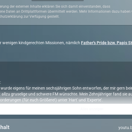
ierung der externen Inhalte erklären Sie sich damit einverstanden, dass
ne Daten an Drittplattformen übermittelt werden. Mehr Informationen dazu haben w
hutzerklärung zur Verfügung gestellt.
er wenigen kindgerechten Missionen, nämlich
Father's Pride bzw. Papis S
:
 wurde eigens für meinen sechsjährigen Sohn entworfen, der mir gern be
t allzu gruselige und schwere FM wünschte. Mein Zehnjähriger fand sie auch
rderungen (für euch Größere!) unter 'Hart' und 'Experte'.
 man für eigene Kinder anpassen. Warum und wie, das steht am Ende der
Alles anzeigen
Scheitern ging es mit den Mechanisten bergab, und ihre Kunst- und Sch
nhalt
youtu.
els wurde alsbald an reiche Edelleute der Stadt versteigert. Nur noch ein