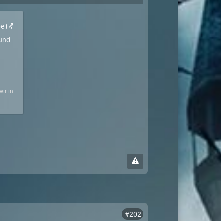
be
 und
ir in
#202