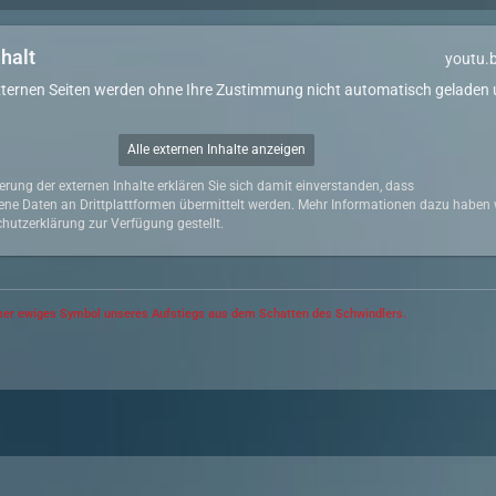
nhalt
youtu.
xternen Seiten werden ohne Ihre Zustimmung nicht automatisch geladen
Alle externen Inhalte anzeigen
ierung der externen Inhalte erklären Sie sich damit einverstanden, dass
ne Daten an Drittplattformen übermittelt werden. Mehr Informationen dazu haben w
hutzerklärung zur Verfügung gestellt.
er ewiges Symbol unseres Aufstiegs aus dem Schatten des Schwindlers.