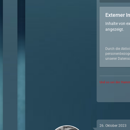
Externer I
Inhalte von e
angezeigt.
Durch die Aktiv
personenbezoge
unserer Datensc
Und so sei der Hamm
26. Oktober 2023