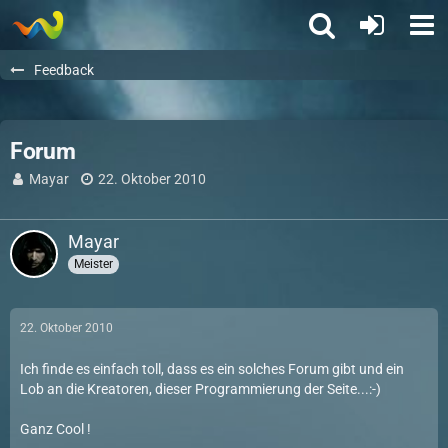
Feedback
Forum
Mayar
22. Oktober 2010
Mayar
Meister
22. Oktober 2010
Ich finde es einfach toll, dass es ein solches Forum gibt und ein
Lob an die Kreatoren, dieser Programmierung der Seite...:-)
Ganz Cool !