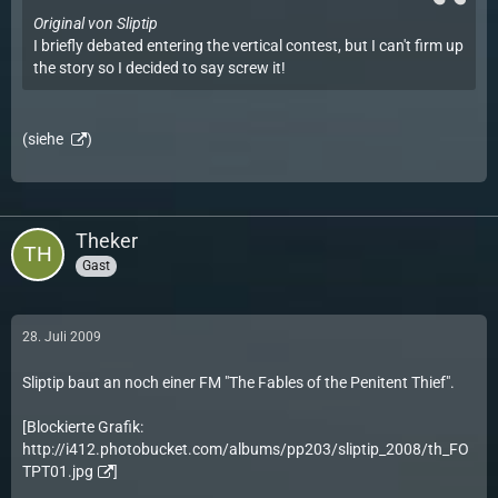
Original von Sliptip
I briefly debated entering the vertical contest, but I can't firm up
the story so I decided to say screw it!
(siehe
)
Theker
Gast
28. Juli 2009
Sliptip baut an noch einer FM "The Fables of the Penitent Thief".
[Blockierte Grafik:
http://i412.photobucket.com/albums/pp203/sliptip_2008/th_FO
TPT01.jpg
]