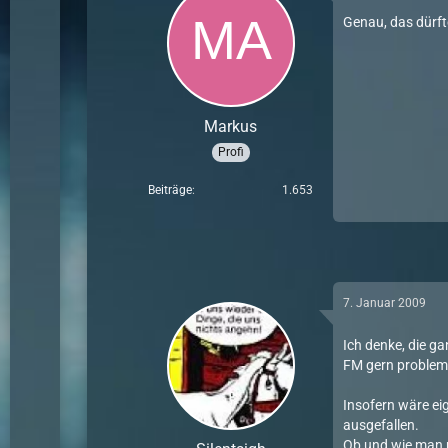
Genau, das dürft
Markus
Profi
Beiträge
1.653
7. Januar 2009
Ich denke, die g
FM gern probleml
Insofern wäre eig
ausgefallen.
Ob und wie man m