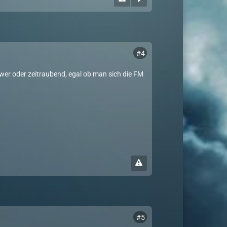
#4
hwer oder zeitraubend, egal ob man sich die FM
#5