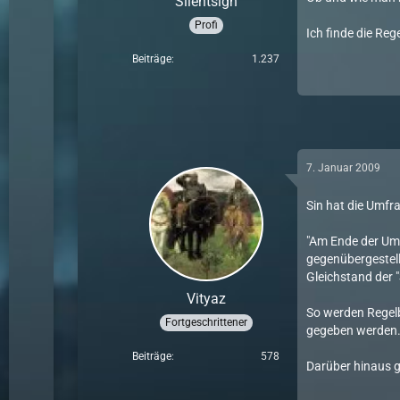
Silentsigh
Profi
Ich finde die Regel
Beiträge
1.237
7. Januar 2009
Sin hat die Umfra
"Am Ende der Umf
gegenübergestell
Gleichstand der 
Vityaz
So werden Regelb
Fortgeschrittener
gegeben werden
Beiträge
578
Darüber hinaus g