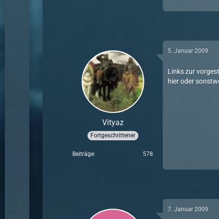
5. Januar 2009
Links zur vorges
hier oder sonstw
Vityaz
Fortgeschrittener
Beiträge
578
7. Januar 2009