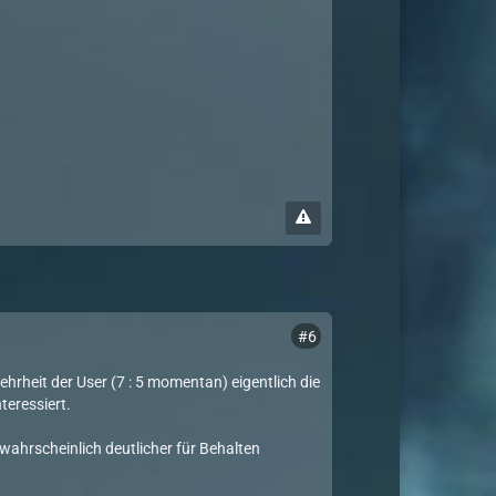
#6
hrheit der User (7 : 5 momentan) eigentlich die
teressiert.
 wahrscheinlich deutlicher für Behalten