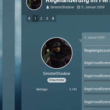
Regeländerung im FM 
SinisterShadow
5. Januar 2009
1
2
3
5. Januar 2009
Regelergänzu
Regel modifiziere
SinisterShadow
Regel modifiziere
Erleuchteter
Regel modifiziere
Beiträge
3.743
Regel modifiziere