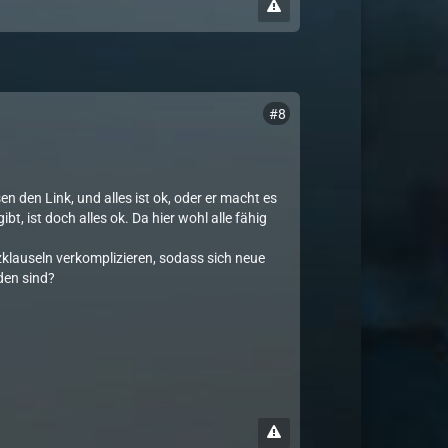
#8
 den Link, und alles ist ok, oder er macht es
t, ist doch alles ok. Da hier wohl alle fähig
klauseln verkomplizieren, sodass sich neue
den sind?