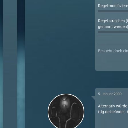
Regel modifiziere
Regel streichen 
genannt werden)
Besucht doch ei
5. Januar 2009
Alternativ würde
ttlg.de befindet