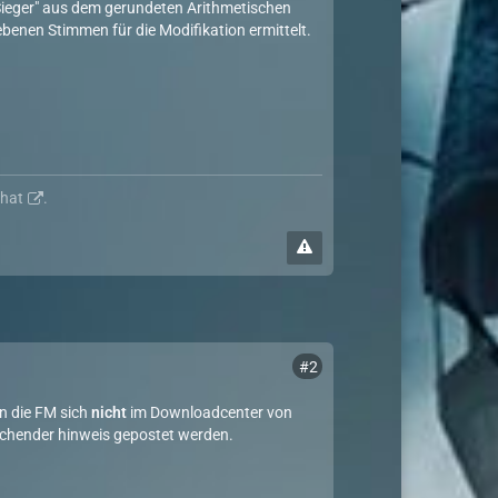
Sieger" aus dem gerundeten Arithmetischen
ebenen Stimmen für die Modifikation ermittelt.
hat
.
#2
n die FM sich
nicht
im Downloadcenter von
rechender hinweis gepostet werden.