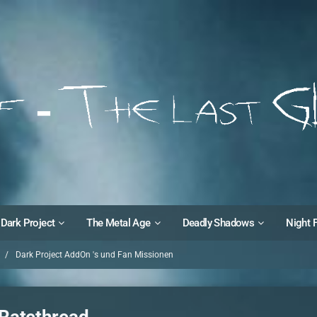
Dark Project
The Metal Age
Deadly Shadows
Night 
Dark Project AddOn 's und Fan Missionen