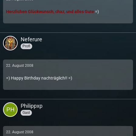
Herzlichen Glückwunsch, chaz, und alles Gute
=)
Neferure
Profi
22. August 2008
=) Happy Birthday nachträglich!! =)
Philippxp
Gast
22. August 2008