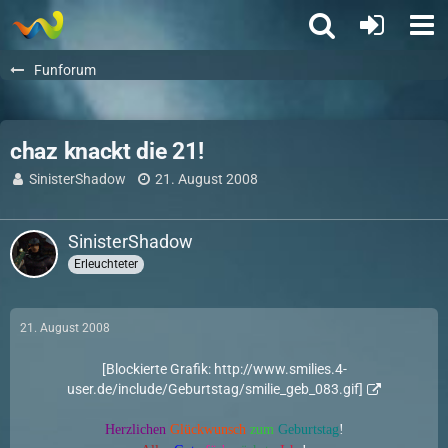
Funforum
chaz knackt die 21!
SinisterShadow
21. August 2008
SinisterShadow
Erleuchteter
21. August 2008
[Blockierte Grafik: http://www.smilies.4-
user.de/include/Geburtstag/smilie_geb_083.gif]
Herzlichen
Glückwunsch
zum
Geburtstag
!