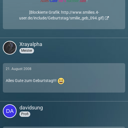
Alles
Gute
für's
nächste
Jahr
!
[Blockierte Grafik: http://www.smilies.4-
user.de/include/Geburtstag/smilie_geb_094.gif]
Xrayalpha
Meister
21. August 2008
Alles Gute zum Geburtstag!!!
davidsung
Profi