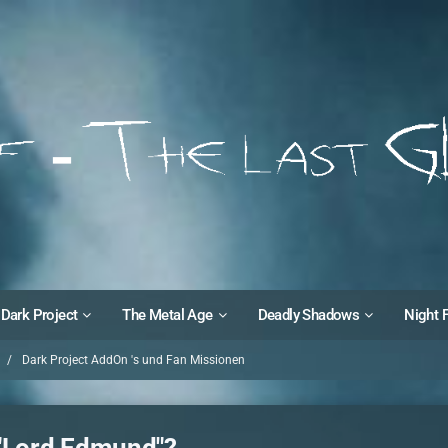
Dark Project
The Metal Age
Deadly Shadows
Night 
Dark Project AddOn 's und Fan Missionen