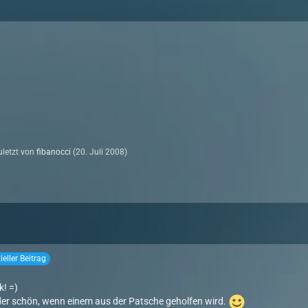
zuletzt von
fibanocci
(
20. Juli 2008
)
zieller Beitrag
k! =)
der schön, wenn einem aus der Patsche geholfen wird.