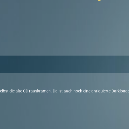
elbst die alte CD rauskramen. Da ist auch noch eine antiquierte Darkloade