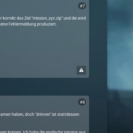
#7
r korrekt das Ziel "mission_xyz.zip" und die wird
eine Fehlermeldung produziert.
#8
Namen haben, doch "drinnen" ist stattdessen
ger kriegen: Ich habe die englische Version aus