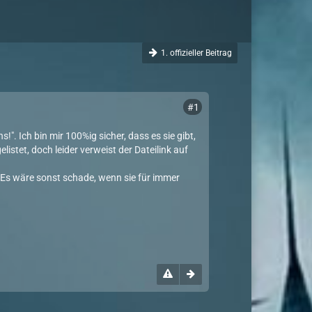
1. offizieller Beitrag
#1
". Ich bin mir 100%ig sicher, dass es sie gibt,
elistet, doch leider verweist der Dateilink auf
? Es wäre sonst schade, wenn sie für immer