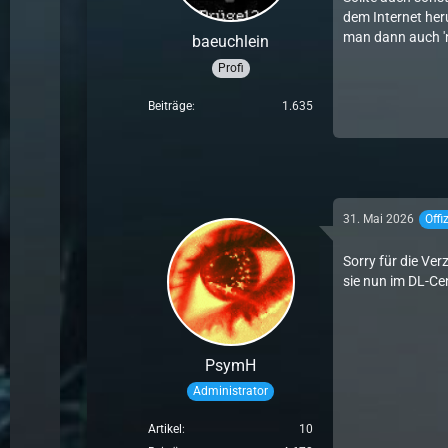
dem Internet her
man dann auch 'n
baeuchlein
Profi
Beiträge
1.635
31. Mai 2026
Offi
Sorry für die Ver
sie nun im DL-Cen
PsymH
Administrator
Artikel
10