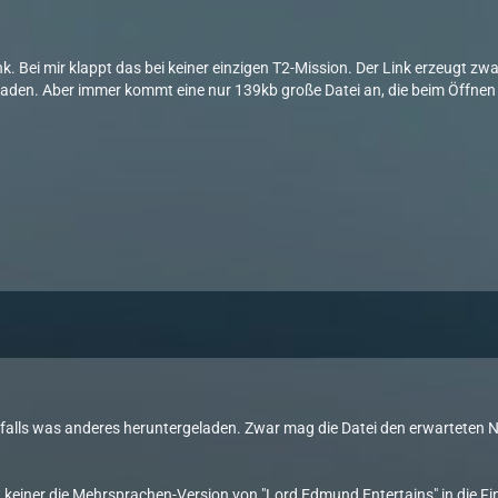
k. Bei mir klappt das bei keiner einzigen T2-Mission. Der Link erzeugt zwa
aden. Aber immer kommt eine nur 139kb große Datei an, die beim Öffnen 
nfalls was anderes heruntergeladen. Zwar mag die Datei den erwarteten 
t keiner die Mehrsprachen-Version von "Lord Edmund Entertains" in die Fin