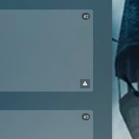
#2
#3