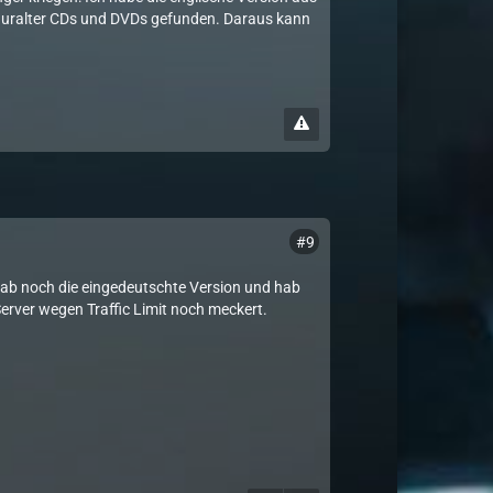
n uralter CDs und DVDs gefunden. Daraus kann
#9
r hab noch die eingedeutschte Version und hab
 Server wegen Traffic Limit noch meckert.