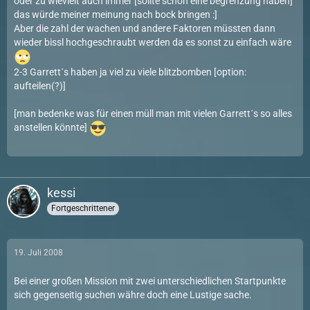
oder zu wievielt auch immer [sollte schon eine begrenzung haben]
das würde meiner meinung nach bock bringen :]
Aber die zahl der wachen und andere Faktoren müssten dann
wieder bissl hochgeschraubt werden da es sonst zu einfach wäre
2-3 Garrett´s haben ja viel zu viele blitzbomben [option:
aufteilen(?)]
[man bedenke was für einen müll man mit vielen Garrett´s so alles
anstellen könnte]
kessi
Fortgeschrittener
19. Juli 2008
Bei einer großen Mission mit zwei unterschiedlichen Startpunkte
sich gegenseitig suchen währe doch eine Lustige sache.