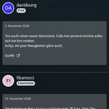
davidsung
Profi
2. November 2008
Tos sucht einen neuen Betatester. Falls hier jemand möchte sollte
sich bei ihm melden.
Achja, ein paar Neuigkeiten gibts auch.
Quelle:
fibanocci
Erleuchteter
29. November 2008
Die Multiplayer-Beta ist raus und kann
hier
, bzw. über
The