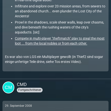
in real-time digital audio.
Infiltrate and explore over 20 mission areas, from sewers to
an abandoned church... even plunder the Lost City of the
Ancients!
Prowl in the shadows, scale sheer walls, leap over chasms,
and dive beneath the rushing waters of the city's
aquaducts. [sic]
Compete in multi-player "theftmatch" play to steal the most
loot ... from the local nobles or from each other.
Es war also von LGS ein Multiplayer gewollt (in Thief2 sind sogar
einige unfertige Teile drine, siehe Tos erstes Video).
CMD
Fortgeschrittener
29. September 2008