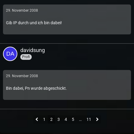
29. November 2008
Gib IP durch und ich bin dabei!
davidsung
Profi
29. November 2008
Bin dabei, Pn wurde abgeschickt.
1
2
3
4
5
…
11