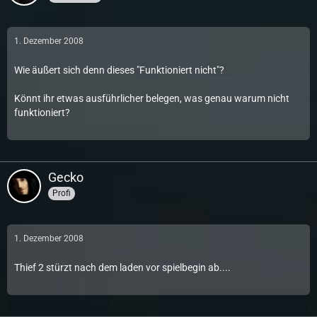
1. Dezember 2008
Wie äußert sich denn dieses "Funktioniert nicht"?
Könnt ihr etwas ausführlicher belegen, was genau warum nicht
funktioniert?
Gecko
Profi
1. Dezember 2008
Thief 2 stürzt nach dem laden vor spielbegin ab....