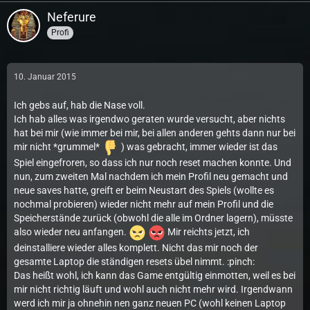
Neferure
Profi
10. Januar 2015
Ich gebs auf, hab die Nase voll.
Ich hab alles was irgendwo geraten wurde versucht, aber nichts
hat bei mir (wie immer bei mir, bei allen anderen gehts dann nur bei
mir nicht *grummel*
) was gebracht, immer wieder ist das
Spiel eingefroren, so dass ich nur noch reset machen konnte. Und
nun, zum zweiten Mal nachdem ich mein Profil neu gemacht und
neue saves hatte, greift er beim Neustart des Spiels (wollte es
nochmal probieren) wieder nicht mehr auf mein Profil und die
Speicherstände zurück (obwohl die alle im Ordner lagern), müsste
also wieder neu anfangen.
Mir reichts jetzt, ich
deinstalliere wieder alles komplett. Nicht das mir noch der
gesamte Laptop die ständigen resets übel nimmt. :pinch:
Das heißt wohl, ich kann das Game entgültig einmotten, weil es bei
mir nicht richtig läuft und wohl auch nicht mehr wird. Irgendwann
werd ich mir ja ohnehin nen ganz neuen PC (wohl keinen Laptop