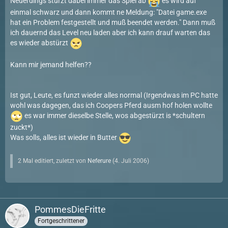
Neuerdings stürzt dabei immer das Spiel ab
es wird auf
einmal schwarz und dann kommt ne Meldung: "Datei game.exe
hat ein Problem festgestellt und muß beendet werden." Dann muß
ich dauernd das Level neu laden aber ich kann drauf warten das
es wieder abstürzt
Kann mir jemand helfen??
Ist gut, Leute, es funzt wieder alles normal (Irgendwas im PC hatte
wohl was dagegen, das ich Coopers Pferd ausm hof holen wollte
es war immer dieselbe Stelle, wos abgestürzt is *schultern
zuckt*)
Was solls, alles ist wieder in Butter
2 Mal editiert, zuletzt von
Neferure
(
4. Juli 2006
)
PommesDieFritte
Fortgeschrittener