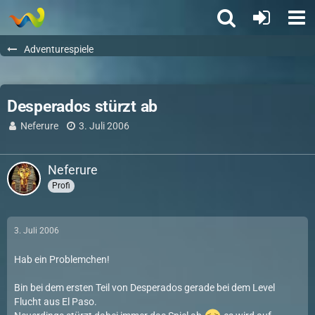
Adventurespiele
Desperados stürzt ab
Neferure
3. Juli 2006
Neferure
Profi
3. Juli 2006
Hab ein Problemchen!
Bin bei dem ersten Teil von Desperados gerade bei dem Level
Flucht aus El Paso.