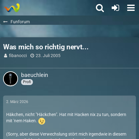
Funforum
Was mich so richtig nervt...
fibanocci
23. Juli 2005
baeuchlein
Profi
2. März 2026
Häkchen, nicht "Häckchen". Hat mit Hacken nix zu tun, sondern
mit 'nem Haken.
(Sorry, aber diese Verwechslung stört mich irgendwie in diesem