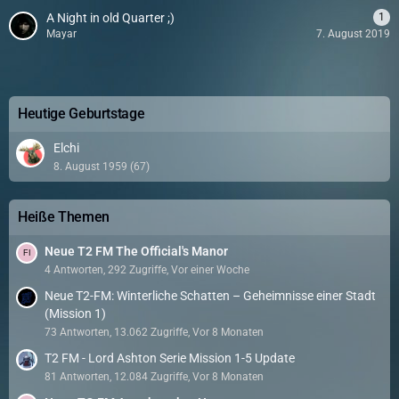
A Night in old Quarter ;)
1
Mayar
7. August 2019
Heutige Geburtstage
Elchi
8. August 1959 (67)
Heiße Themen
Neue T2 FM The Official's Manor
4 Antworten, 292 Zugriffe, Vor einer Woche
Neue T2-FM: Winterliche Schatten – Geheimnisse einer Stadt
(Mission 1)
73 Antworten, 13.062 Zugriffe, Vor 8 Monaten
T2 FM - Lord Ashton Serie Mission 1-5 Update
81 Antworten, 12.084 Zugriffe, Vor 8 Monaten