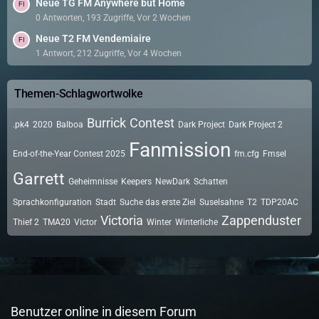
Neue TG FM Anywhere but Home
0 Antworten, 193 Zugriffe, Vor 2 Wochen
Neue T2 FM Vendemiaire
1 Antwort, 212 Zugriffe, Vor 4 Wochen
Themen-Schlagwortwolke
Burrick
Contest
.pk4
2020
Balboa
Dark Project
Dark Project 2
Fanmission
End-of-the-Year Contest 2025
fm.cfg
Fmsel
Garrett
Geheimnisse
Keepers
NewDark
Schatten
Sprachkonfiguration
Stadt
Suche das erste Ziel
Suselsahne
T2
TDP20AC
Victoria
Zappenduster
Thief 2
TMA20
Victor
Winter
Winterliche
Benutzer online in diesem Forum