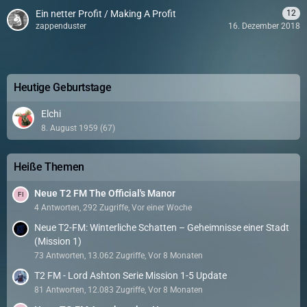
Ein netter Profit / Making A Profit
12
zappenduster
16. Dezember 2018
Heutige Geburtstage
Elchi
8. August 1959 (67)
Heiße Themen
Neue T2 FM The Official's Manor
4 Antworten, 292 Zugriffe, Vor einer Woche
Neue T2-FM: Winterliche Schatten – Geheimnisse einer Stadt
(Mission 1)
73 Antworten, 13.062 Zugriffe, Vor 8 Monaten
T2 FM - Lord Ashton Serie Mission 1-5 Update
81 Antworten, 12.083 Zugriffe, Vor 8 Monaten