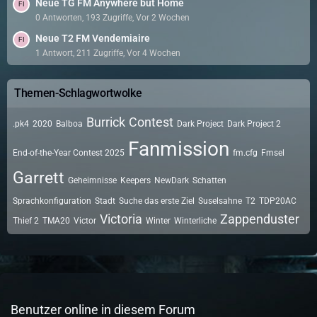
Neue TG FM Anywhere but Home
0 Antworten, 193 Zugriffe, Vor 2 Wochen
Neue T2 FM Vendemiaire
1 Antwort, 211 Zugriffe, Vor 4 Wochen
Themen-Schlagwortwolke
Burrick
Contest
.pk4
2020
Balboa
Dark Project
Dark Project 2
Fanmission
End-of-the-Year Contest 2025
fm.cfg
Fmsel
Garrett
Geheimnisse
Keepers
NewDark
Schatten
Sprachkonfiguration
Stadt
Suche das erste Ziel
Suselsahne
T2
TDP20AC
Victoria
Zappenduster
Thief 2
TMA20
Victor
Winter
Winterliche
Benutzer online in diesem Forum