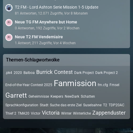
T2 FM - Lord Ashton Serie Mission 1-5 Update
81 Antworten, 12.071 Zugriffe, Vor 8 Monaten
Neue TG FM Anywhere but Home
0 Antworten, 192 Zugriffe, Vor 2 Wochen
Neue T2 FM Vendemiaire
1 Antwort, 211 Zugriffe, Vor 4 Wochen
Themen-Schlagwortwolke
Burrick
Contest
.pk4
2020
Balboa
Dark Project
Dark Project 2
Fanmission
End-of-the-Year Contest 2025
fm.cfg
Fmsel
Garrett
Geheimnisse
Keepers
NewDark
Schatten
Sprachkonfiguration
Stadt
Suche das erste Ziel
Suselsahne
T2
TDP20AC
Victoria
Zappenduster
Thief 2
TMA20
Victor
Winter
Winterliche