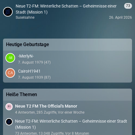
Neue T2-FM: Winterliche Schatten – Geheimnisse einer
73
Stadt (Mission 1)
Suselsahne
26. April 2026
Heutige Geburtstage
-MerlyN-
7. August 1979 (47)
CairoH1941
7. August 1939 (87)
Heiße Themen
Neue T2 FM The Official's Manor
4 Antworten, 285 Zugriffe, Vor einer Woche
Neue T2-FM: Winterliche Schatten – Geheimnisse einer Stadt
(Mission 1)
73 Antworten, 13.048 Zugriffe, Vor 8 Monaten